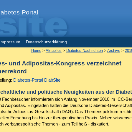
abetes-Portal
Impressum
Datenschutzerklärung
Home
>
Aktuelles
>
Diabetes-Nachrichten
>
Archive
>
201
es- und Adipositas-Kongress verzeichnet
errekord
eilung:
Diabetes-Portal DiabSite
haftliche und politische Neuigkeiten aus der Diabet
 Fachbesucher informierten sich Anfang November 2010 im ICC-Berl
nd Adipositas. Eingeladen hatten die Deutsche Diabetes-Gesellschaf
utsche Adipositas-Gesellschaft (DAG). Das Themenspektrum reichte
ellen Forschung bis hin zur therapeutischen Praxis. Neben wissensch
h verbandspolitische Themen - zum Teil heiß - diskutiert.