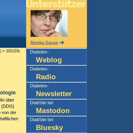
Monika Gause
0
> 101123c
Diabetes-
Weblog
Diabetes-
Radio
Diabetes-
ologie
Newsletter
in über
DiabSite bei
t (DDG)
Mastodon
 von der
aftlichen
DiabSite bei
Bluesky