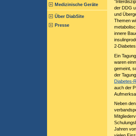
"Interdisz
Medizinische Geräte
der DDG un
und Überge
Über DiabSite
Themen wie
Presse
metabolisc
innere Bau
insulinpro
2-Diabetes 
Ein Tagung
waren einm
gemeint, s
der Tagung
Diabetes-R
auch der P
Aufmerksa
Neben den 
verbandspol
Mitgliede
Schulungsb
Jahren von
vielen Einz