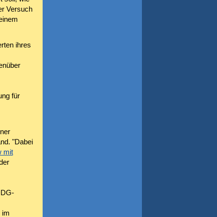
er Versuch
 einem
rten ihres
enüber
ng für
iner
and. "Dabei
w mit
der
 DDG-
 im