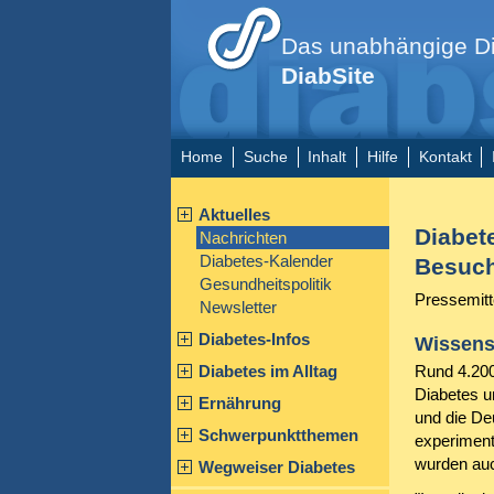
Das unabhängige Di
DiabSite
Home
Suche
Inhalt
Hilfe
Kontakt
Aktuelles
Diabet
Nachrichten
Diabetes-Kalender
Besuch
Gesundheitspolitik
Pressemitt
Newsletter
Diabetes-Infos
Wissensc
Diabetes im Alltag
Rund 4.200
Diabetes u
Ernährung
und die De
Schwerpunktthemen
experiment
wurden auc
Wegweiser Diabetes