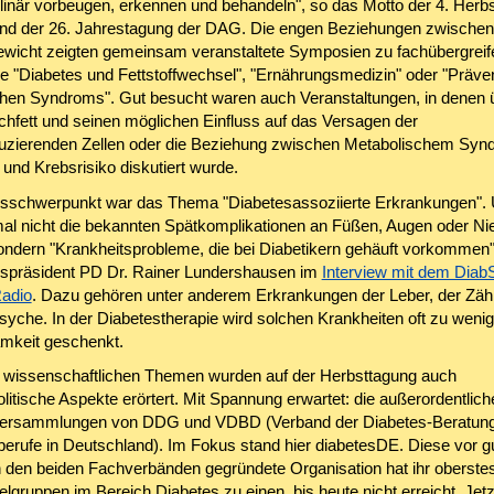
iplinär vorbeugen, erkennen und behandeln", so das Motto der 4. Herb
d der 26. Jahrestagung der DAG. Die engen Beziehungen zwischen
wicht zeigten gemeinsam veranstaltete Symposien zu fachübergrei
 "Diabetes und Fettstoffwechsel", "Ernährungsmedizin" oder "Präve
hen Syndroms". Gut besucht waren auch Veranstaltungen, in denen 
chfett und seinen möglichen Einfluss auf das Versagen der
duzierenden Zellen oder die Beziehung zwischen Metabolischem Syn
und Krebsrisiko diskutiert wurde.
sschwerpunkt war das Thema "Diabetesassoziierte Erkrankungen". 
al nicht die bekannten Spätkomplikationen an Füßen, Augen oder Ni
ondern "Krankheitsprobleme, die bei Diabetikern gehäuft vorkommen",
spräsident PD Dr. Rainer Lundershausen im
Interview mit dem DiabS
adio
. Dazu gehören unter anderem Erkrankungen der Leber, der Zäh
syche. In der Diabetestherapie wird solchen Krankheiten oft zu wenig
mkeit geschenkt.
wissenschaftlichen Themen wurden auf der Herbsttagung auch
itische Aspekte erörtert. Mit Spannung erwartet: die außerordentlich
rversammlungen von DDG und VDBD (Verband der Diabetes-Beratung
erufe in Deutschland). Im Fokus stand hier diabetesDE. Diese vor g
 den beiden Fachverbänden gegründete Organisation hat ihr oberstes 
elgruppen im Bereich Diabetes zu einen, bis heute nicht erreicht. Jetzt