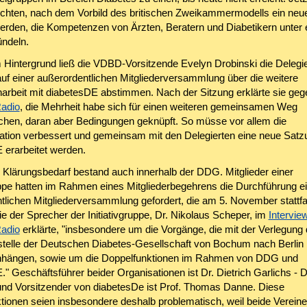
richten, nach dem Vorbild des britischen Zweikammermodells ein neu
werden, die Kompetenzen von Ärzten, Beratern und Diabetikern unter
ndeln.
 Hintergrund ließ die VDBD-Vorsitzende Evelyn Drobinski die Delegie
uf einer außerordentlichen Mitgliederversammlung über die weitere
beit mit diabetesDE abstimmen. Nach der Sitzung erklärte sie geg
adio
, die Mehrheit habe sich für einen weiteren gemeinsamen Weg
hen, daran aber Bedingungen geknüpft. So müsse vor allem die
ion verbessert und gemeinsam mit den Delegierten eine neue Satzu
 erarbeitet werden.
 Klärungsbedarf bestand auch innerhalb der DDG. Mitglieder einer
ruppe hatten im Rahmen eines Mitgliederbegehrens die Durchführung e
tlichen Mitgliederversammlung gefordert, die am 5. November stattf
ie der Sprecher der Initiativgruppe, Dr. Nikolaus Scheper, im
Intervie
adio
erklärte, "insbesondere um die Vorgänge, die mit der Verlegung 
telle der Deutschen Diabetes-Gesellschaft von Bochum nach Berlin
ängen, sowie um die Doppelfunktionen im Rahmen von DDG und
." Geschäftsführer beider Organisationen ist Dr. Dietrich Garlichs -
und Vorsitzender von diabetesDe ist Prof. Thomas Danne. Diese
tionen seien insbesondere deshalb problematisch, weil beide Vereine