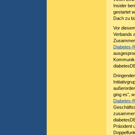
Insider be
gestartet 
Dach zu bü
Vor diesem
Verbands a
Zusammenar
Diabetes-R
ausgesproc
Kommunikat
diabetesDE
Dringender
Initiativg
außerorden
ging es", w
Diabetes-R
Geschäftss
zusammenh
diabetesDE
Präsident 
Doppelfunk