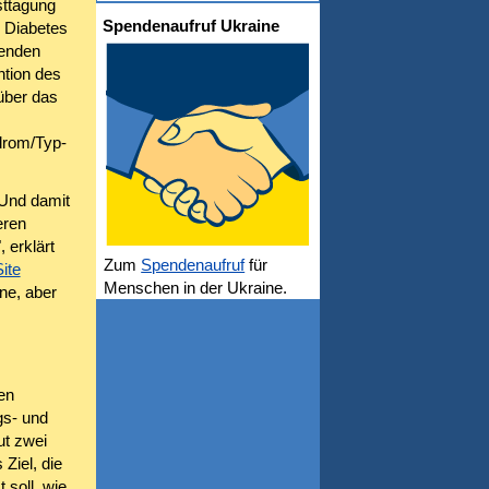
sttagung
Spendenaufruf Ukraine
 Diabetes
fenden
ntion des
über das
drom/Typ-
Und damit
eren
 erklärt
Zum
Spendenaufruf
für
ite
Menschen in der Ukraine.
ne, aber
en
s- und
ut zwei
Ziel, die
 soll, wie