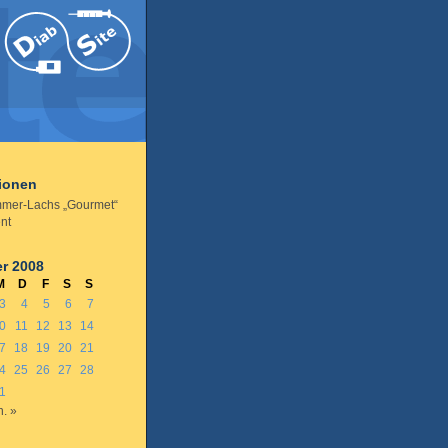
tionen
mer-Lachs „Gourmet“
nt
r 2008
M
D
F
S
S
3
4
5
6
7
0
11
12
13
14
7
18
19
20
21
4
25
26
27
28
1
n. »