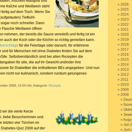
udeln, frischem Mangold und
2026
me fraîche und Weißwein steht
2025
d fertig auf dem Tisch. Wenn Sie
2024
aufgetauten) Tiefkühl-
2023
, sogar noch schneller. Dann
2022
e Flasche Weißwein öffnen
2021
n nehmen, der bereits die Sauce veredelt) und fertig ist ein
2020
2019
n auch der Koch oder die Köchin so richtig genießen kann.
2018
tvorschläge
für die Feiertage oder danach, für erfahrene
2017
 und für Menschen mit ohne Diabetes finden Sie auf dem
2016
Site. Selbstverständlich sind bei allen Rezepten die
2015
angaben für alle, die auf ihr Gewicht und/oder ihre
2014
sowie für Diabetiker die enthaltenen BEs angegeben. Und nun
2013
ein nicht nur kulinarisch, sondern rundum gelungenes
2012
2011
2010
ember 2008, 14.54 Uhr, Kategorie:
Rezepte
2009
2008
Deze
Nove
Okto
 wir die vierte Kerze
Sept
e, liebe Besucherinnen und
Augu
 letzten vier Türchen im
Juli 
 Diabetes-Quiz 2008 auf der
Juni