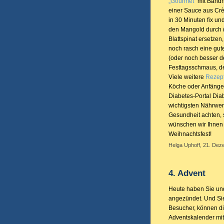
„Gourmet“
mit Bandn
einer Sauce aus Crè
in 30 Minuten fix un
den Mangold durch (
Blattspinat ersetzen
noch rasch eine gut
(oder noch besser de
Festtagsschmaus, de
Viele weitere
Rezep
Köche oder Anfänger
Diabetes-Portal Diab
wichtigsten Nährwert
Gesundheit achten, 
wünschen wir Ihnen 
Weihnachtsfest!
Helga Uphoff, 21. Dez
4. Advent
Heute haben Sie und
angezündet. Und Si
Besucher, können die
Adventskalender mit