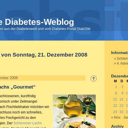
e Diabetes-Weblog
nen aus der Diabeteswelt und vom Diabetes-Portal DiabSite
Informa
e von Sonntag, 21. Dezember 2008
Schlem
4. Adve
Dezembe
ember 2008
M
D
achs „Gourmet“
1
2
8
9
1
schlossenen, kurzfristig
15
16
1
onisch unter Zeitmangel
22
23
2
ach Fischliebhaber möchten wir
29
30
3
schluss noch ein schnelles,
« Nov.
Ja
les Fischgericht zu den
agen. Der
Schlemmer-Lachs
Archiv