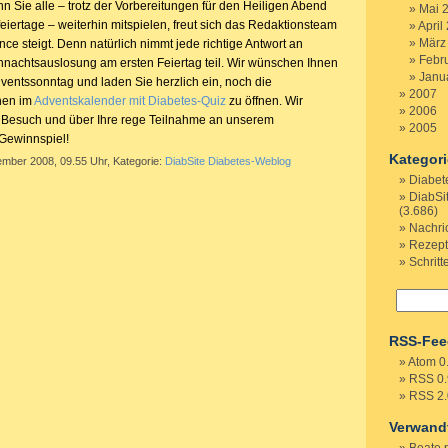
n Sie alle – trotz der Vorbereitungen für den Heiligen Abend
Mai 
iertage – weiterhin mitspielen, freut sich das Redaktionsteam
April
März
e steigt. Denn natürlich nimmt jede richtige Antwort an
Febr
nachtsauslosung am ersten Feiertag teil. Wir wünschen Ihnen
Janu
ventssonntag und laden Sie herzlich ein, noch die
2007
hen im
Adventskalender mit Diabetes-Quiz
zu öffnen. Wir
2006
n Besuch und über Ihre rege Teilnahme an unserem
2005
Gewinnspiel!
Kategor
ember 2008, 09.55 Uhr, Kategorie:
DiabSite Diabetes-Weblog
Diabet
DiabSi
(3.686)
Nachri
Rezep
Schritt
RSS-Fee
Atom 0
RSS 0.
RSS 2.
Verwand