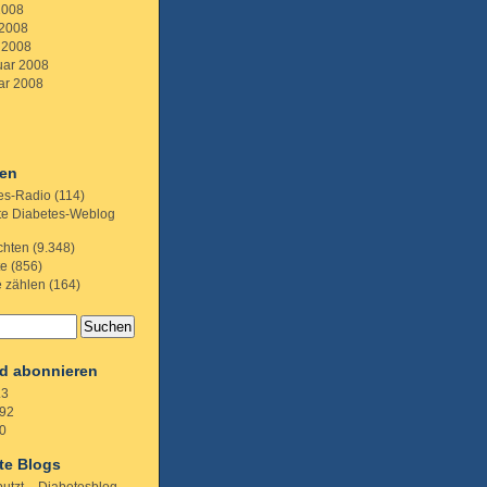
2008
 2008
 2008
uar 2008
ar 2008
ien
es-Radio
(114)
te Diabetes-Weblog
chten
(9.348)
te
(856)
e zählen
(164)
d abonnieren
.3
92
0
te Blogs