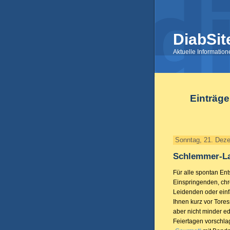
DiabSit
Aktuelle Informatio
Einträg
Sonntag, 21. Dez
Schlemmer-L
Für alle spontan Ent
Einspringenden, chr
Leidenden oder einf
Ihnen kurz vor Tores
aber nicht minder ed
Feiertagen vorschl