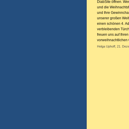
DiabSite öffnen. Wen
und die Weihnachtsfe
und Ihre Gewinnchanc
unserer großen Weih
einen schönen 4. Ad
verbleibenden Türc
freuen uns auf Ihre
vorweihnachtlichen 
Helga Uphoff, 21. Dez