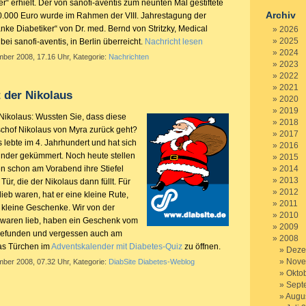
r“ erhielt. Der von sanofi-aventis zum neunten Mal gestiftete
Archiv
0.000 Euro wurde im Rahmen der VIII. Jahrestagung der
anke Diabetiker“ von Dr. med. Bernd von Stritzky, Medical
2026
2025
bei sanofi-aventis, in Berlin überreicht.
Nachricht lesen
2024
mber 2008, 17.16 Uhr, Kategorie:
Nachrichten
2023
2022
2021
der Nikolaus
2020
2019
Nikolaus: Wussten Sie, dass diese
2018
ischof Nikolaus von Myra zurück geht?
2017
 lebte im 4. Jahrhundert und hat sich
2016
nder gekümmert. Noch heute stellen
2015
 schon am Vorabend ihre Stiefel
2014
2013
Tür, die der Nikolaus dann füllt. Für
2012
 lieb waren, hat er eine kleine Rute,
2011
r kleine Geschenke. Wir von der
2010
e waren lieb, haben ein Geschenk vom
2009
 gefunden und vergessen auch am
2008
das Türchen im
Adventskalender mit Diabetes-Quiz
zu öffnen.
Deze
Nove
mber 2008, 07.32 Uhr, Kategorie:
DiabSite Diabetes-Weblog
Okto
Sept
Augu