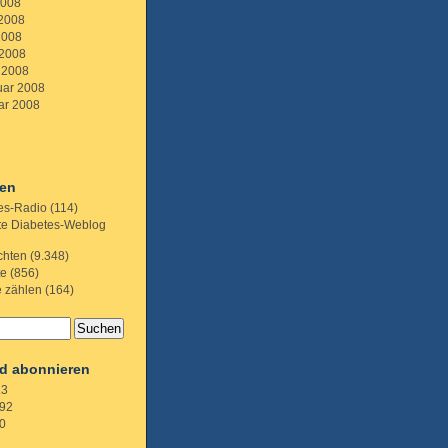
2008
 2008
2008
 2008
 2008
uar 2008
ar 2008
ien
es-Radio
(114)
te Diabetes-Weblog
chten
(9.348)
te
(856)
e zählen
(164)
d abonnieren
.3
92
0