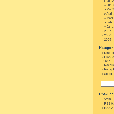
Juli 
Juni
Mai 
April
März
Febr
Janu
2007
2006
2005
Kategor
Diabet
DiabSi
(3.686)
Nachri
Rezep
Schritt
RSS-Fee
Atom 0
RSS 0.
RSS 2.