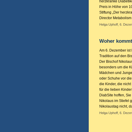
herzkranke Diabetike
Preis in Höhe von 1
Stiftung „Der herzkr
Director Metabolism 
Helga Uphoff, 6. Deze
Woher kommt 
Am 6. Dezember ist 
Tradition auf den B
Der Bischof Nikolaus
besonders um die Ki
Mädchen und Jungen
oder Schuhe vor die 
die Kinder, die nicht
für die lieben Kinde
DiabSite hoffen, Si
Nikolaus im Stiefel
Nikolaustag nicht, 
Helga Uphoff, 6. Deze