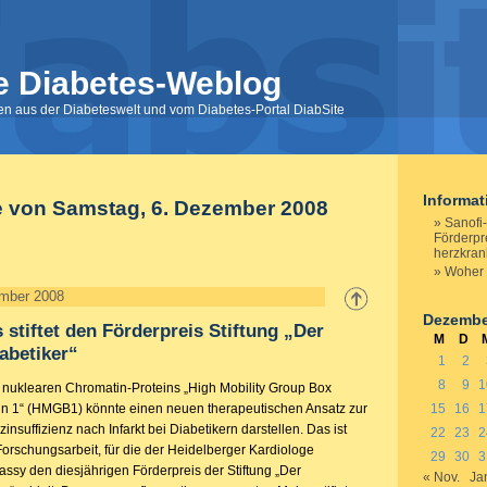
e Diabetes-Weblog
nen aus der Diabeteswelt und vom Diabetes-Portal DiabSite
Informa
e von Samstag, 6. Dezember 2008
Sanofi-
Förderpre
herzkran
Woher 
mber 2008
Dezembe
 stiftet den Förderpreis Stiftung „Der
M
D
abetiker“
1
2
8
9
1
 nuklearen Chromatin-Proteins „High Mobility Group Box
n 1“ (HMGB1) könnte einen neuen therapeutischen Ansatz zur
15
16
1
nsuffizienz nach Infarkt bei Diabetikern darstellen. Das ist
22
23
2
Forschungsarbeit, für die der Heidelberger Kardiologe
29
30
3
assy den diesjährigen Förderpreis der Stiftung „Der
« Nov.
Ja