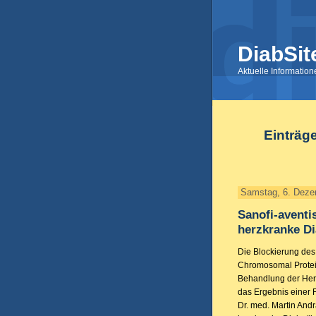
DiabSit
Aktuelle Informatio
Einträg
Samstag, 6. Deze
Sanofi-aventis
herzkranke Di
Die Blockierung des
Chromosomal Protei
Behandlung der Herzi
das Ergebnis einer 
Dr. med. Martin Andr