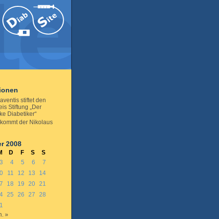
tionen
aventis stiftet den
is Stiftung „Der
ke Diabetiker“
kommt der Nikolaus
r 2008
M
D
F
S
S
3
4
5
6
7
0
11
12
13
14
7
18
19
20
21
4
25
26
27
28
1
n. »