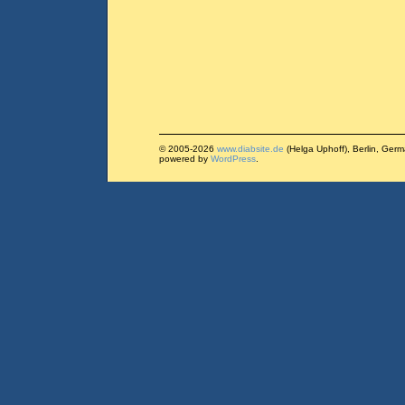
© 2005-2026
www.diabsite.de
(Helga Uphoff), Berlin, Ger
powered by
WordPress
.