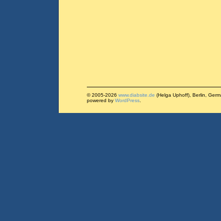
© 2005-2026
www.diabsite.de
(Helga Uphoff), Berlin, Ger
powered by
WordPress
.