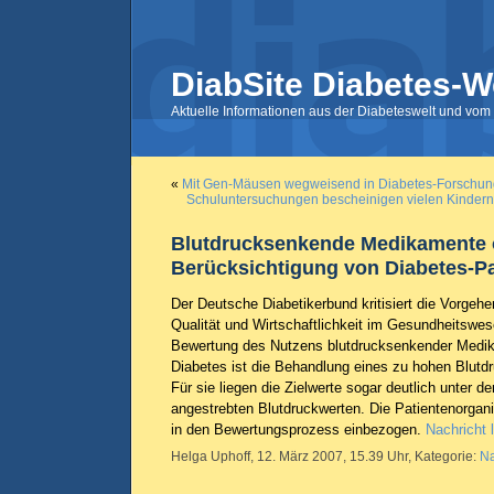
DiabSite Diabetes-W
Aktuelle Informationen aus der Diabeteswelt und vom 
«
Mit Gen-Mäusen wegweisend in Diabetes-Forschun
Schuluntersuchungen bescheinigen vielen Kindern
Blutdrucksenkende Medikamente
Berücksichtigung von Diabetes-Pa
Der Deutsche Diabetikerbund kritisiert die Vorgehe
Qualität und Wirtschaftlichkeit im Gesundheitswes
Bewertung des Nutzens blutdrucksenkender Medi
Diabetes ist die Behandlung eines zu hohen Blutd
Für sie liegen die Zielwerte sogar deutlich unter d
angestrebten Blutdruckwerten. Die Patientenorgani
in den Bewertungsprozess einbezogen.
Nachricht 
Helga Uphoff, 12. März 2007, 15.39 Uhr, Kategorie:
Na