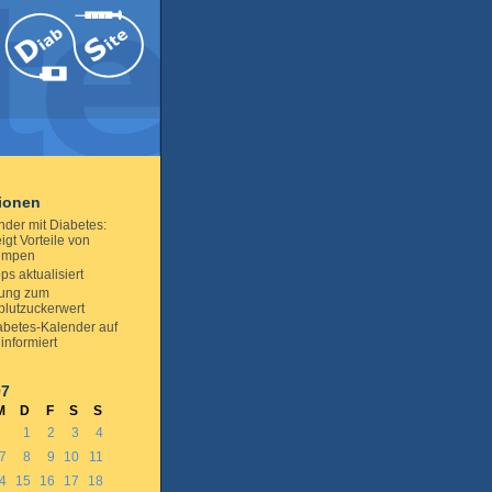
tionen
nder mit Diabetes:
igt Vorteile von
pumpen
ps aktualisiert
rung zum
blutzuckerwert
abetes-Kalender auf
informiert
07
M
D
F
S
S
1
2
3
4
7
8
9
10
11
4
15
16
17
18