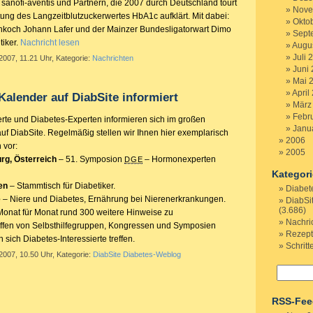
 sanofi-aventis und Partnern, die 2007 durch Deutschland tourt
Nove
ung des Langzeitblutzuckerwertes HbA1c aufklärt. Mit dabei:
Okto
hkoch Johann Lafer und der Mainzer Bundesligatorwart Dimo
Sept
tiker.
Nachricht lesen
Augu
Juli 
2007, 11.21 Uhr, Kategorie:
Nachrichten
Juni
Mai 
April
Kalender auf DiabSite informiert
März
Febr
ierte und Diabetes-Experten informieren sich im großen
Janu
uf DiabSite. Regelmäßig stellen wir Ihnen hier exemplarisch
2006
 vor:
2005
rg, Österreich
– 51. Symposion
– Hormonexperten
DGE
Kategor
en
– Stammtisch für Diabetiker.
Diabet
e
– Niere und Diabetes, Ernährung bei Nierenerkrankungen.
DiabSi
(3.686)
onat für Monat rund 300 weitere Hinweise zu
Nachri
effen von Selbsthilfegruppen, Kongressen und Symposien
Rezep
sich Diabetes-Interessierte treffen.
Schritt
2007, 10.50 Uhr, Kategorie:
DiabSite Diabetes-Weblog
RSS-Fee