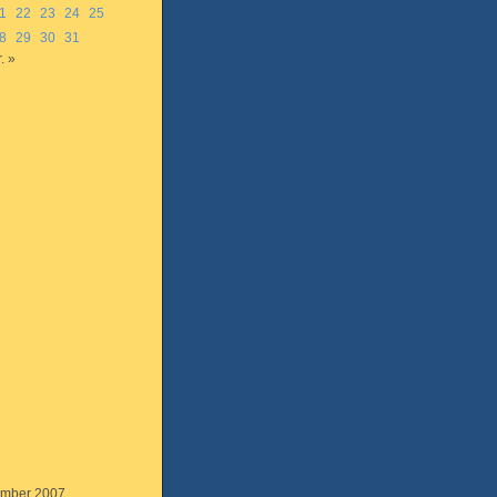
1
22
23
24
25
8
29
30
31
. »
mber 2007