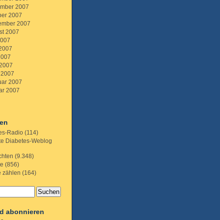
mber 2007
ber 2007
ember 2007
st 2007
2007
 2007
2007
 2007
 2007
uar 2007
ar 2007
ien
es-Radio
(114)
te Diabetes-Weblog
chten
(9.348)
te
(856)
e zählen
(164)
d abonnieren