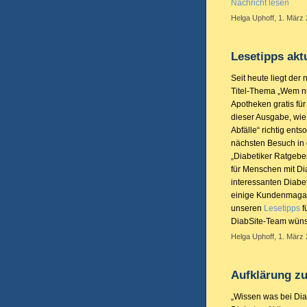
Nachricht lesen
Helga Uphoff, 1. März 
Lesetipps aktu
Seit heute liegt der
Titel-Thema „Wem nü
Apotheken gratis für
dieser Ausgabe, wie
Abfälle“ richtig ent
nächsten Besuch in
„Diabetiker Ratgeber
für Menschen mit Di
interessanten Diabe
einige Kundenmaga
unseren
Lesetipps
f
DiabSite-Team wüns
Helga Uphoff, 1. März 
Aufklärung z
„Wissen was bei Diab