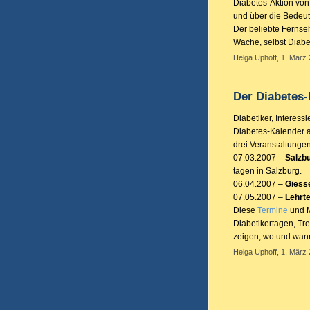
Diabetes-Aktion von
und über die Bedeut
Der beliebte Fernse
Wache, selbst Diabe
Helga Uphoff, 1. März 
Der Diabetes-
Diabetiker, Interess
Diabetes-Kalender a
drei Veranstaltungen
07.03.2007 –
Salzbu
tagen in Salzburg.
06.04.2007 –
Giess
07.05.2007 –
Lehrt
Diese
Termine
und M
Diabetikertagen, Tr
zeigen, wo und wann 
Helga Uphoff, 1. März 