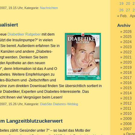
19
20
2
2007, 19.15 Uhr, Kategorie:
Nachrichten
26
27
2
« Feb.
Apr
alisiert
Archiv
2026
 neue
Diabetiker Ratgeber
mit dem
2025
tzt die Insulinpumpe?“ in vielen
2024
 Sie bereit. Außerdem erfahren Sie in
2023
 Kanülen und andere „Diabetes-
2022
sorgt werden. Denken Sie beim
2021
2020
 der Apotheke an den neuen
2019
“, denn Information ist das A und O
2018
abetes. Weitere Empfehlungen zu
2017
tes-Büchern und -Zeitschriften und
2016
zine zum direkten
Download
finden Sie übersichtlich sortiert in
2015
ür Diabetiker, Experten und Diabetes-Interessierte. Das
2014
cht Ihnen viel Vergnügen beim Lesen!
2013
2012
2007, 15.26 Uhr, Kategorie:
DiabSite Diabetes-Weblog
2011
2010
2009
um Langzeitblutzuckerwert
2008
2007
etes zählt: Gesünder unter 7“ – so lautet das Motto der
Deze