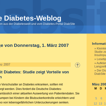
e Diabetes-Weblog
nen aus der Diabeteswelt und vom Diabetes-Portal DiabSite
Informa
ge von Donnerstag, 1. März 2007
Kleinki
Studie ze
Insulin
Lesetip
Aufklä
rz 2007
Langzeit
Der Di
t Diabetes: Studie zeigt Vorteile von
DiabSite 
n
März 20
im Vorschulalter an Diabetes erkranken, sollten mit
M
D
rgt werden. Dies fordert die Deutsche Diabetes-
anlässlich einer aktuellen Auswertung von Patientendaten. Sie
umpen bei Kindern die Blutzuckerkontrolle erleichtern und
5
6
siko von lebensgefährlichen Unterzuckerungen senken.
12
13
1