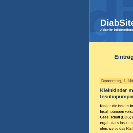
DiabSit
Aktuelle Informatio
Einträ
Donnerstag, 1. Mä
Kleinkinder mi
Insulinpumpe
Kinder, die bereits 
Insulinpumpen verso
Gesellschaft (DDG) 
ergab, dass Insulinp
gleichzeitig das Ri