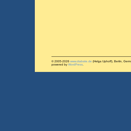
© 2005-2026
www.diabsite.de
(Helga Uphoff), Berlin, Ger
powered by
WordPress
.