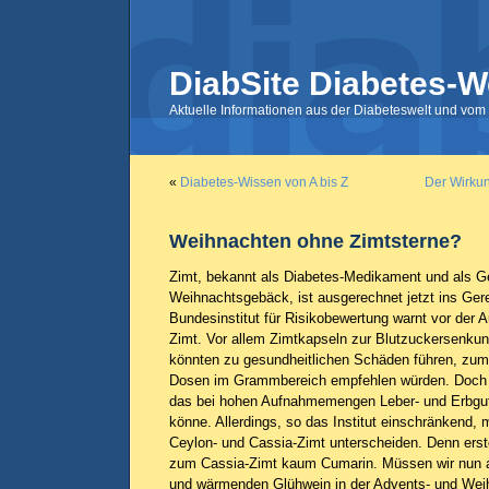
DiabSite Diabetes-W
Aktuelle Informationen aus der Diabeteswelt und vom 
«
Diabetes-Wissen von A bis Z
Der Wirkun
Weihnachten ohne Zimtsterne?
Zimt, bekannt als Diabetes-Medikament und als G
Weihnachtsgebäck, ist ausgerechnet jetzt ins G
Bundesinstitut für Risikobewertung warnt vor der
Zimt. Vor allem Zimtkapseln zur Blutzuckersenkun
könnten zu gesundheitlichen Schäden führen, zumal
Dosen im Grammbereich empfehlen würden. Doch 
das bei hohen Aufnahmemengen Leber- und Erbgu
könne. Allerdings, so das Institut einschränkend
Ceylon- und Cassia-Zimt unterscheiden. Denn erste
zum Cassia-Zimt kaum Cumarin. Müssen wir nun au
und wärmenden Glühwein in der Advents- und Weih