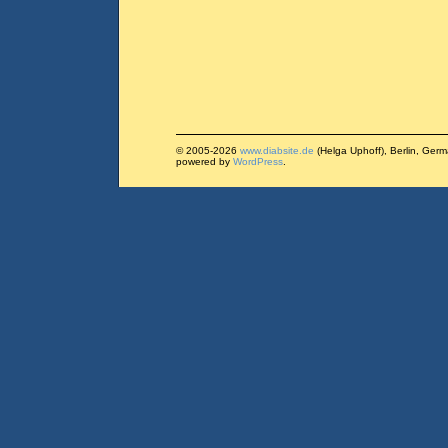
© 2005-2026
www.diabsite.de
(Helga Uphoff), Berlin, Ger
powered by
WordPress
.