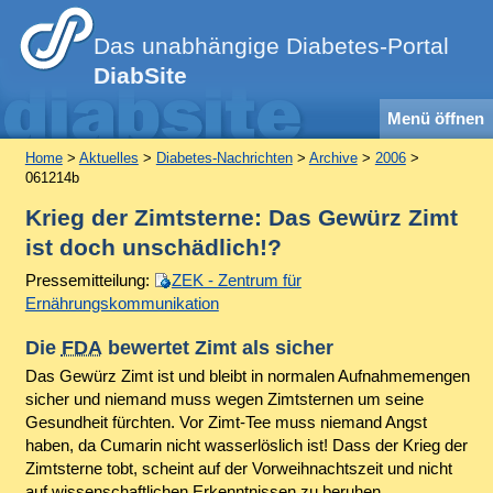
Das unabhängige Diabetes-Portal
DiabSite
Menü öffnen
Home
>
Aktuelles
>
Diabetes-Nachrichten
>
Archive
>
2006
>
061214b
Krieg der Zimtsterne: Das Gewürz Zimt
ist doch unschädlich!?
Pressemitteilung:
ZEK - Zentrum für
Ernährungskommunikation
Die
FDA
bewertet Zimt als sicher
Das Gewürz Zimt ist und bleibt in normalen Aufnahmemengen
sicher und niemand muss wegen Zimtsternen um seine
Gesundheit fürchten. Vor Zimt-Tee muss niemand Angst
haben, da Cumarin nicht wasserlöslich ist! Dass der Krieg der
Zimtsterne tobt, scheint auf der Vorweihnachtszeit und nicht
auf wissenschaftlichen Erkenntnissen zu beruhen.