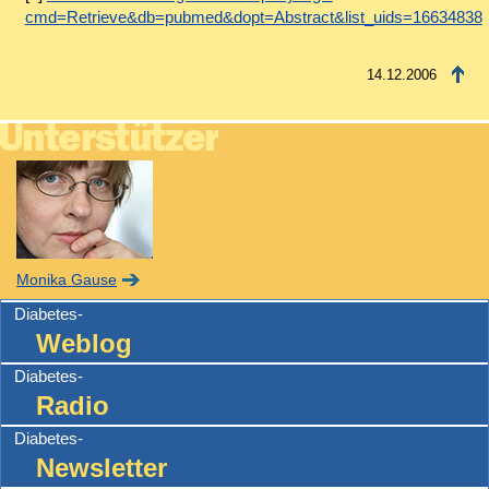
cmd=Retrieve&db=pubmed&dopt=Abstract&list_uids=16634838
14.12.2006
Monika Gause
Diabetes-
Weblog
Diabetes-
Radio
Diabetes-
Newsletter