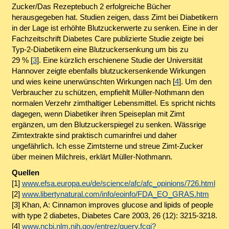
Zucker/Das Rezeptebuch 2 erfolgreiche Bücher
herausgegeben hat. Studien zeigen, dass Zimt bei Diabetikern
in der Lage ist erhöhte Blutzuckerwerte zu senken. Eine in der
Fachzeitschrift
Diabetes Care
publizierte Studie zeigte bei
Typ-2-Diabetikern eine Blutzuckersenkung um bis zu
29 % [
3
]. Eine kürzlich erschienene Studie der Universität
Hannover zeigte ebenfalls blutzuckersenkende Wirkungen
und wies keine unerwünschten Wirkungen nach [
4
]. Um den
Verbraucher zu schützen, empfiehlt Müller-Nothmann den
normalen Verzehr zimthaltiger Lebensmittel. Es spricht nichts
dagegen, wenn Diabetiker ihren Speiseplan mit Zimt
ergänzen, um den Blutzuckerspiegel zu senken. Wässrige
Zimtextrakte sind praktisch cumarinfrei und daher
ungefährlich. Ich esse Zimtsterne und streue Zimt-Zucker
über meinen Milchreis, erklärt Müller-Nothmann.
Quellen
[1]
www.efsa.europa.eu/de/science/afc/afc_opinions/726.html
[2]
www.libertynatural.com/info/eoinfo/FDA_EO_GRAS.htm
[3]
Khan, A:
Cinnamon improves glucose and lipids of people
with type 2 diabetes, Diabetes Care 2003
, 26 (12): 3215-3218.
[4]
www.ncbi.nlm.nih.gov/entrez/query.fcgi?