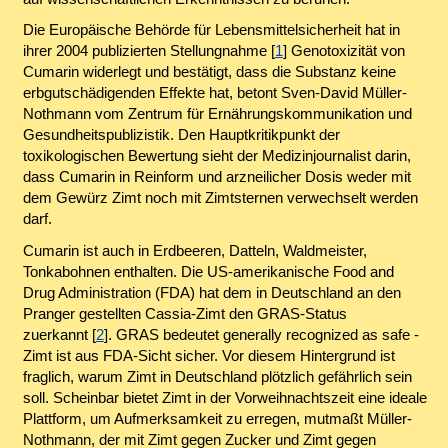
Die Europäische Behörde für Lebensmittelsicherheit hat in
ihrer 2004 publizierten Stellungnahme [
1
] Genotoxizität von
Cumarin widerlegt und bestätigt, dass die Substanz keine
erbgutschädigenden Effekte hat, betont Sven-David Müller-
Nothmann vom Zentrum für Ernährungskommunikation und
Gesundheitspublizistik. Den Hauptkritikpunkt der
toxikologischen Bewertung sieht der Medizinjournalist darin,
dass Cumarin in Reinform und arzneilicher Dosis weder mit
dem Gewürz Zimt noch mit Zimtsternen verwechselt werden
darf.
Cumarin ist auch in Erdbeeren, Datteln, Waldmeister,
Tonkabohnen enthalten. Die US-amerikanische
Food and
Drug Administration
(FDA) hat dem in Deutschland an den
Pranger gestellten Cassia-Zimt den GRAS-Status
zuerkannt [
2
]. GRAS bedeutet
generally recognized as safe
-
Zimt ist aus FDA-Sicht sicher. Vor diesem Hintergrund ist
fraglich, warum Zimt in Deutschland plötzlich gefährlich sein
soll. Scheinbar bietet Zimt in der Vorweihnachtszeit eine ideale
Plattform, um Aufmerksamkeit zu erregen, mutmaßt Müller-
Nothmann, der mit Zimt gegen Zucker und Zimt gegen