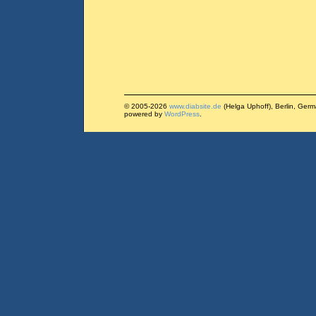
© 2005-2026
www.diabsite.de
(Helga Uphoff), Berlin, Ger
powered by
WordPress
.