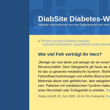
DiabSite Diabetes-W
Aktuelle Informationen aus der Diabeteswelt und vom 
«
Termine aus dem Diabetes-Kalender
Diabetes Dolmetscher: Sprachführer rüstet reisend
Wie viel Fett verträgt Ihr Herz?
„Weniger als man denkt und weniger als wir essen“
Wissenschaftler. Denn Übergewicht gilt heute als e
für das so genannte metabolische Syndrom. Bluth
Fettstoffwechselstörungen und erhöhte Blutzucker
Merkmale dieser sehr gefährlichen, aber weitgeh
sein. Patienten mit metabolischem Syndrom haben 
einen Herzinfarkt oder Schlaganfall zu erleiden.
Na
Helga Uphoff, 29. Juni 2006, 16.04 Uhr, Kategorie:
Na