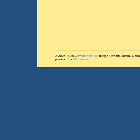
© 2005-2026
www.diabsite.de
(Helga Uphoff), Berlin, Ger
powered by
WordPress
.