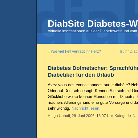
DiabSite Diabetes-W
Aktuelle Informationen aus der Diabeteswelt und vom 
«
Wie viel Fett verträgt Ihr Herz?
Ist Ihr Di
Diabetes Dolmetscher: Sprachführ
Diabetiker für den Urlaub
Avez-vous des connaissances sur le diabète?
Heb
Oder auf Deutsch gesagt: Kennen Sie sich mit Di
Glücklicherweise können Menschen mit Diabetes h
machen. Allerdings sind eine gute Vorsorge und d
sehr wichtig.
Nachricht lesen
Helga Uphoff, 29. Juni 2006, 18.07 Uhr, Kategorie:
Na