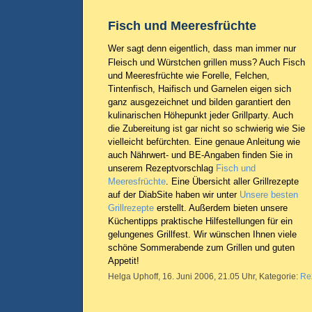
Fisch und Meeresfrüchte
Wer sagt denn eigentlich, dass man immer nur
Fleisch und Würstchen grillen muss? Auch Fisch
und Meeresfrüchte wie Forelle, Felchen,
Tintenfisch, Haifisch und Garnelen eigen sich
ganz ausgezeichnet und bilden garantiert den
kulinarischen Höhepunkt jeder Grillparty. Auch
die Zubereitung ist gar nicht so schwierig wie Sie
vielleicht befürchten. Eine genaue Anleitung wie
auch Nährwert- und BE-Angaben finden Sie in
unserem Rezeptvorschlag
Fisch und
Meeresfrüchte
. Eine Übersicht aller Grillrezepte
auf der DiabSite haben wir unter
Unsere besten
Grillrezepte
erstellt. Außerdem bieten unsere
Küchentipps praktische Hilfestellungen für ein
gelungenes Grillfest. Wir wünschen Ihnen viele
schöne Sommerabende zum Grillen und guten
Appetit!
Helga Uphoff, 16. Juni 2006, 21.05 Uhr, Kategorie:
Re