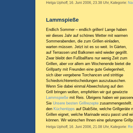
Helga Uphoff, 16. Juni 2006, 23.38 Uhr, Kategorie:
Na
Lammspieße
Endlich Sommer – endlich grillen! Lange haben
wir dieses Jahr auf schönes Wetter mit warmen
Sommerabenden, die zum Grillen einladen,
warten müssen. Jetzt ist es so weit. In Gärten,
auf Terrassen und Balkonen wird wieder gegrillt.
Zwar bleibt den Fußballfans nur wenig Zeit zum
Grillen, aber vor allem am Wochenende bietet die
Grillparty mit Freunden eine gute Gelegenheit,
sich über vergebene Torchancen und strittige
Schiedsrichterentscheidungen auszutauschen.
Wenn Sie dabei einmal Abwechslung auf den
Grill bringen wollen, empfehlen wir gut gewürzte
Lammspieße
mit Reis. Übrigens haben wir passend 
Sie
Unsere besten Grillrezepte
zusammengestellt. 
den
Küchentipps
auf DiabSite, welche Grillgeräte 
Grillen eignet, welche Marinade wozu passt und wi
können. Wir wünschen Ihnen eine gelungene Grillp
Helga Uphoff, 16. Juni 2006, 21.08 Uhr, Kategorie:
Re