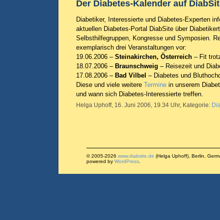
Der Diabetes-Kalender auf DiabSit
Diabetiker, Interessierte und Diabetes-Experten in
aktuellen Diabetes-Portal DiabSite über Diabetiker
Selbsthilfegruppen, Kongresse und Symposien. Reg
exemplarisch drei Veranstaltungen vor:
19.06.2006 –
Steinakirchen, Österreich
– Fit trot
18.07.2006 –
Braunschweig
– Reisezeit und Diab
17.08.2006 –
Bad Vilbel
– Diabetes und Bluthoch
Diese und viele weitere
Termine
in unserem Diabet
und wann sich Diabetes-Interessierte treffen.
Helga Uphoff, 16. Juni 2006, 19.34 Uhr, Kategorie:
Di
© 2005-2026
www.diabsite.de
(Helga Uphoff), Berlin, Ger
powered by
WordPress
.