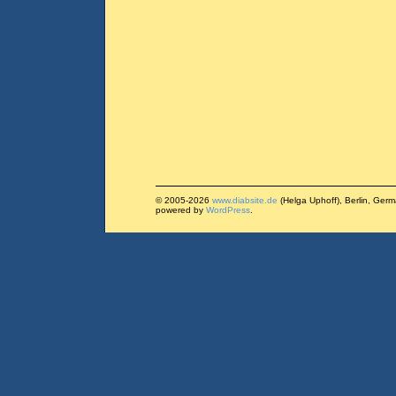
© 2005-2026
www.diabsite.de
(Helga Uphoff), Berlin, Ger
powered by
WordPress
.