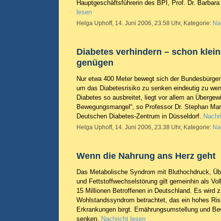
Hauptgeschäftsführerin des BPI, Prof. Dr. Barbara
lesen
Helga Uphoff, 14. Juni 2006, 23.58 Uhr, Kategorie:
Na
Diabetes verhindern – schon klein
genügen
Nur etwa 400 Meter bewegt sich der Bundesbürger 
um das Diabetesrisiko zu senken eindeutig zu wen
Diabetes so ausbreitet, liegt vor allem an Übergew
Bewegungsmangel“, so Professor Dr. Stephan Mart
Deutschen Diabetes-Zentrum in Düsseldorf.
Nachri
Helga Uphoff, 14. Juni 2006, 23.38 Uhr, Kategorie:
Na
Wenn die Nahrung ans Herz geht
Das Metabolische Syndrom mit Bluthochdruck, Üb
und Fettstoffwechselstörung gilt gemeinhin als Vol
15 Millionen Betroffenen in Deutschland. Es wird
Wohlstandssyndrom betrachtet, das ein hohes Risik
Erkrankungen birgt. Ernährungsumstellung und B
senken.
Nachricht lesen