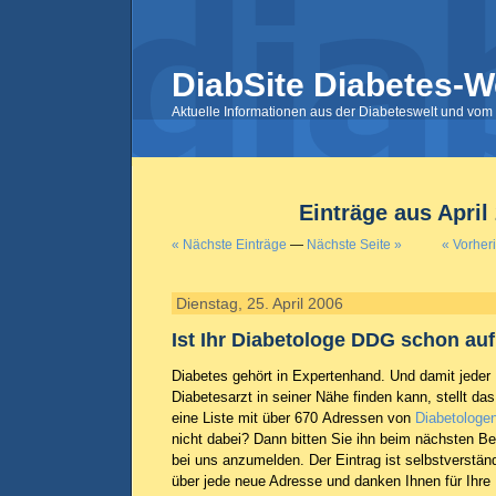
DiabSite Diabetes-W
Aktuelle Informationen aus der Diabeteswelt und vom 
Einträge aus April
« Nächste Einträge
—
Nächste Seite »
« Vorher
Dienstag, 25. April 2006
Ist Ihr Diabetologe DDG schon auf
Diabetes gehört in Expertenhand. Und damit jeder 
Diabetesarzt in seiner Nähe finden kann, stellt da
eine Liste mit über 670 Adressen von
Diabetolog
nicht dabei? Dann bitten Sie ihn beim nächsten B
bei uns anzumelden. Der Eintrag ist selbstverständ
über jede neue Adresse und danken Ihnen für Ihre