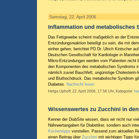
Samstag, 22. April 2006
Inflammation und metabolisches
Das Fettgewebe scheint maßgeblich an der Entst
Entzündungsreaktion beteiligt zu sein, die mit d
einher gehen, berichtet PD Dr. Ulrich Kintscher au
Deutschen Gesellschaft für Kardiologie in Mannhe
Mikro-Entzündungen werden vom Patienten nicht b
den Komponenten des metabolischen Syndroms 
nämlich zuviel Bauchfett, ungünstige Cholesterin-
und Bluthochdruck. Das metabolische Syndrom gilt
Diabetes.
Nachricht lesen
Helga Uphoff, 22. April 2006, 17.56 Uhr, Kategorie:
Na
Wissenswertes zu Zucchini in de
Kenner der DiabSite wissen, dass wir nicht nur vie
Nährwertangaben für Diabetiker, sondern auch inte
Küchentipps
vorstellen. Passend zum aktuellen Re
einen Beitrag über
Zucchini
mit wichtigen Tipps fü