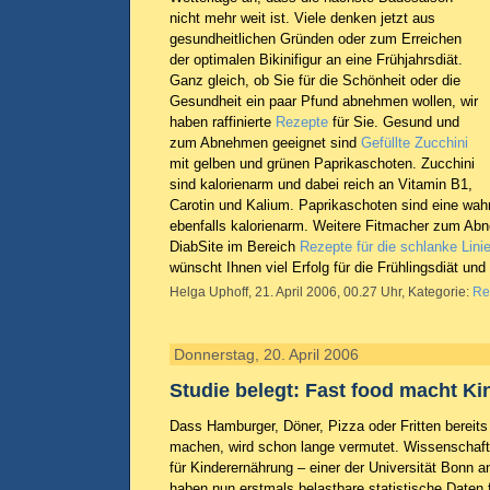
nicht mehr weit ist. Viele denken jetzt aus
gesundheitlichen Gründen oder zum Erreichen
der optimalen Bikinifigur an eine Frühjahrsdiät.
Ganz gleich, ob Sie für die Schönheit oder die
Gesundheit ein paar Pfund abnehmen wollen, wir
haben raffinierte
Rezepte
für Sie. Gesund und
zum Abnehmen geeignet sind
Gefüllte Zucchini
mit gelben und grünen Paprikaschoten. Zucchini
sind kalorienarm und dabei reich an Vitamin B1,
Carotin und Kalium. Paprikaschoten sind eine wa
ebenfalls kalorienarm. Weitere Fitmacher zum Abn
DiabSite im Bereich
Rezepte für die schlanke Lini
wünscht Ihnen viel Erfolg für die Frühlingsdiät und
Helga Uphoff, 21. April 2006, 00.27 Uhr, Kategorie:
Re
Donnerstag, 20. April 2006
Studie belegt: Fast food macht Ki
Dass Hamburger, Döner, Pizza oder Fritten bereits
machen, wird schon lange vermutet. Wissenschaftl
für Kinderernährung – einer der Universität Bonn a
haben nun erstmals belastbare statistische Date