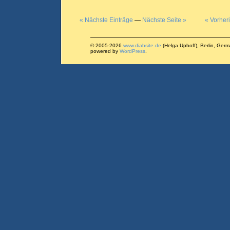
« Nächste Einträge
—
Nächste Seite »
« Vorher
© 2005-2026
www.diabsite.de
(Helga Uphoff), Berlin, Ger
powered by
WordPress
.