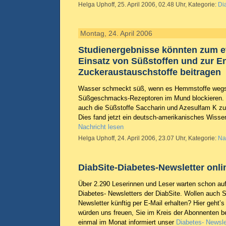
Helga Uphoff, 25. April 2006, 02.48 Uhr, Kategorie:
Di
Montag, 24. April 2006
Studienergebnisse könnten zum ef
Einsatz von Süßstoffen und zur E
Zuckeraustauschstoffe beitragen
Wasser schmeckt süß, wenn es Hemmstoffe wegspü
Süßgeschmacks-Rezeptoren im Mund blockieren. 
auch die Süßstoffe Saccharin und Azesulfam K z
Dies fand jetzt ein deutsch-amerikanisches Wisse
Nachricht lesen
Helga Uphoff, 24. April 2006, 23.07 Uhr, Kategorie:
Na
DiabSite-Diabetes-
Newsletter
onli
Über 2.290 Leserinnen und Leser warten schon au
Diabetes-
Newsletters
der DiabSite. Wollen auch S
Newsletter
künftig per E-Mail erhalten? Hier geht’s
würden uns freuen, Sie im Kreis der Abonnenten b
einmal im Monat informiert unser
Diabetes-
Newsle