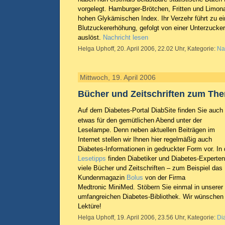
vorgelegt. Hamburger-Brötchen, Fritten und Limo
hohen Glykämischen Index. Ihr Verzehr führt zu ei
Blutzuckererhöhung, gefolgt von einer Unterzucke
auslöst.
Nachricht lesen
Helga Uphoff, 20. April 2006, 22.02 Uhr, Kategorie:
Na
Mittwoch, 19. April 2006
Bücher und Zeitschriften zum Th
Auf dem Diabetes-Portal DiabSite finden Sie auch
etwas für den gemütlichen Abend unter der
Leselampe. Denn neben aktuellen Beiträgen im
Internet stellen wir Ihnen hier regelmäßig auch
Diabetes-Informationen in gedruckter Form vor. In
Lesetipps
finden Diabetiker und Diabetes-Experten
viele Bücher und Zeitschriften – zum Beispiel das
Kundenmagazin
Bolus
von der Firma
Medtronic MiniMed. Stöbern Sie einmal in unserer
umfangreichen Diabetes-Bibliothek. Wir wünschen 
Lektüre!
Helga Uphoff, 19. April 2006, 23.56 Uhr, Kategorie:
Di