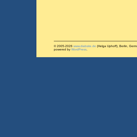
© 2005-2026
www.diabsite.de
(Helga Uphoff), Berlin, Ger
powered by
WordPress
.