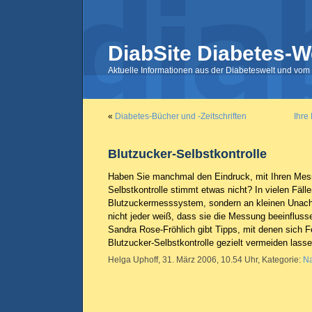
DiabSite Diabetes-W
Aktuelle Informationen aus der Diabeteswelt und vom 
«
Diabetes-Bücher und -Zeitschriften
Ihre
Blutzucker-Selbstkontrolle
Haben Sie manchmal den Eindruck, mit Ihren Mess
Selbstkontrolle stimmt etwas nicht? In vielen Fälle
Blutzuckermesssystem, sondern an kleinen Unac
nicht jeder weiß, dass sie die Messung beeinfluss
Sandra Rose-Fröhlich gibt Tipps, mit denen sich Fe
Blutzucker-Selbstkontrolle gezielt vermeiden lass
Helga Uphoff, 31. März 2006, 10.54 Uhr, Kategorie:
Na