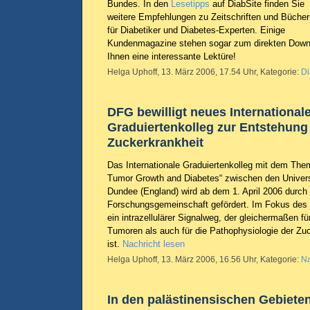
Bundes. In den
Lesetipps
auf DiabSite finden Sie
weitere Empfehlungen zu Zeitschriften und Bücher
für Diabetiker und Diabetes-Experten. Einige
Kundenmagazine stehen sogar zum direkten Downl
Ihnen eine interessante Lektüre!
Helga Uphoff, 13. März 2006, 17.54 Uhr, Kategorie:
Di
DFG bewilligt neues International
Graduiertenkolleg zur Entstehun
Zuckerkrankheit
Das Internationale Graduiertenkolleg mit dem Th
Tumor Growth and Diabetes“
zwischen den Univers
Dundee (England) wird ab dem 1. April 2006 durch
Forschungsgemeinschaft gefördert. Im Fokus des 
ein intrazellulärer Signalweg, der gleichermaßen f
Tumoren als auch für die Pathophysiologie der Z
ist.
Nachricht lesen
Helga Uphoff, 13. März 2006, 16.56 Uhr, Kategorie:
Na
In den palästinensischen Gebieten