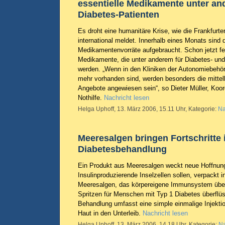
essentielle Medikamente unter an
Diabetes-Patienten
Es droht eine humanitäre Krise, wie die Frankfurte
international meldet. Innerhalb eines Monats sind d
Medikamentenvorräte aufgebraucht. Schon jetzt fe
Medikamente, die unter anderem für Diabetes- und 
werden. „Wenn in den Kliniken der Autonomiebeh
mehr vorhanden sind, werden besonders die mittel
Angebote angewiesen sein“, so Dieter Müller, Koor
Nothilfe.
Nachricht lesen
Helga Uphoff, 13. März 2006, 15.11 Uhr, Kategorie:
Na
Meeresalgen bringen Fortschritte 
Diabetesbehandlung
Ein Produkt aus Meeresalgen weckt neue Hoffnung
Insulinproduzierende Inselzellen sollen, verpackt 
Meeresalgen, das körpereigene Immunsystem überl
Spritzen für Menschen mit Typ 1 Diabetes überflü
Behandlung umfasst eine simple einmalige Injektio
Haut in den Unterleib.
Nachricht lesen
Helga Uphoff, 13. März 2006, 14.18 Uhr, Kategorie:
Na