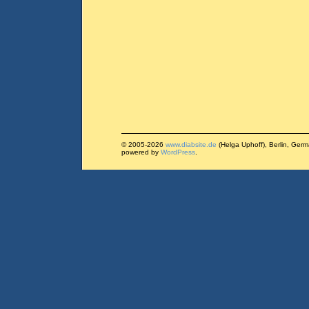
© 2005-2026
www.diabsite.de
(Helga Uphoff), Berlin, Ger
powered by
WordPress
.