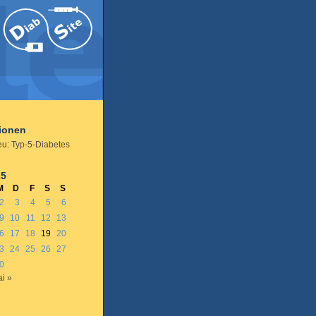
tionen
eu: Typ-5-Diabetes
25
M
D
F
S
S
2
3
4
5
6
9
10
11
12
13
6
17
18
19
20
3
24
25
26
27
0
i »