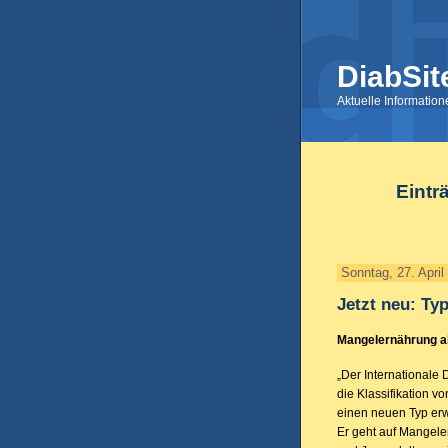
DiabSit
Aktuelle Informatio
Eintr
Sonntag, 27. April
Jetzt neu: Ty
Mangelernährung a
„Der Internationale
die Klassifikation v
einen neuen Typ erwe
Er geht auf Mangele