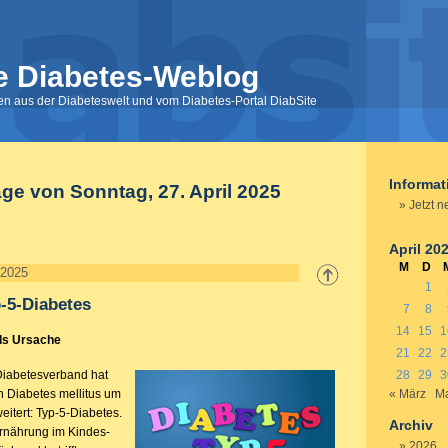
e Diabetes-Weblog
nen aus der Diabeteswelt und vom Diabetes-Portal DiabSite
Informa
äge von Sonntag, 27. April 2025
Jetzt n
April 20
M
D
 2025
1
p-5-Diabetes
7
8
14
15
1
ls Ursache
21
22
2
 Diabetesverband hat
28
29
3
on Diabetes mellitus um
« März
Ma
itert: Typ-5-Diabetes.
Archiv
rnährung im Kindes-
2026