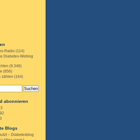
ien
es-Radio
(114)
te Diabetes-Weblog
chten
(9.348)
te
(856)
e zählen
(164)
d abonnieren
.3
92
0
te Blogs
putzt – Diabetesblog