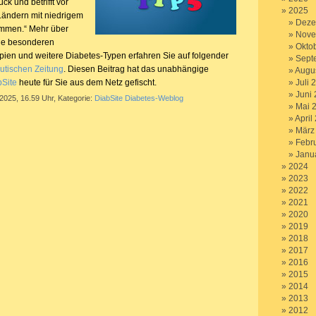
ck und betrifft vor
2025
Ländern mit niedrigem
Deze
ommen.“ Mehr über
Nove
ine besonderen
Okto
ien und weitere Diabetes-Typen erfahren Sie auf folgender
Sept
tischen Zeitung
. Diesen Beitrag hat das unabhängige
Augu
bSite
heute für Sie aus dem Netz gefischt.
Juli 
Juni
 2025, 16.59 Uhr, Kategorie:
DiabSite Diabetes-Weblog
Mai 
April
März
Febr
Janu
2024
2023
2022
2021
2020
2019
2018
2017
2016
2015
2014
2013
2012