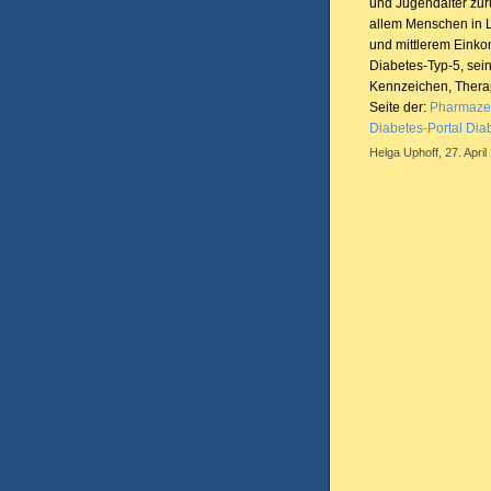
und Jugendalter zurü
allem Menschen in 
und mittlerem Eink
Diabetes-Typ-5, se
Kennzeichen, Therap
Seite der:
Pharmazeu
Diabetes-Portal Dia
Helga Uphoff, 27. April