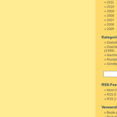
2011
2010
2009
2008
2007
2006
2005
Kategor
Diabet
DiabSi
(3.686)
Nachri
Rezep
Schritt
RSS-Fee
Atom 0
RSS 0.
RSS 2.
Verwand
Beate 