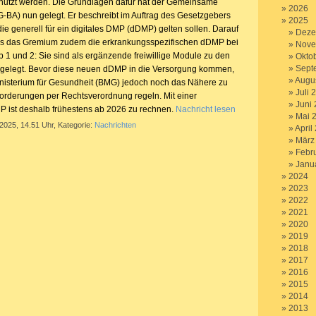
nutzt werden. Die Grundlagen dafür hat der Gemeinsame
2026
BA) nun gelegt. Er beschreibt im Auftrag des Gesetzgebers
2025
ie generell für ein digitales DMP (dDMP) gelten sollen. Darauf
Deze
s das Gremium zudem die erkrankungsspezifischen dDMP bei
Nove
p 1 und 2: Sie sind als ergänzende freiwillige Module zu den
Okto
Sept
gelegt. Bevor diese neuen dDMP in die Versorgung kommen,
Augu
isterium für Gesundheit (BMG) jedoch noch das Nähere zu
Juli 
orderungen per Rechtsverordnung regeln. Mit einer
Juni
 ist deshalb frühestens ab 2026 zu rechnen.
Nachricht lesen
Mai 
 2025, 14.51 Uhr, Kategorie:
Nachrichten
April
März
Febr
Janu
2024
2023
2022
2021
2020
2019
2018
2017
2016
2015
2014
2013