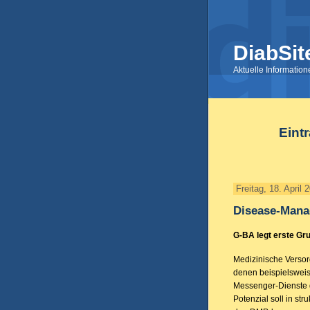
DiabSit
Aktuelle Informatio
Eintr
Freitag, 18. April 
Disease-Man
G-BA legt erste Gru
Medizinische Versor
denen beispielsweis
Messenger-Dienste g
Potenzial soll in st