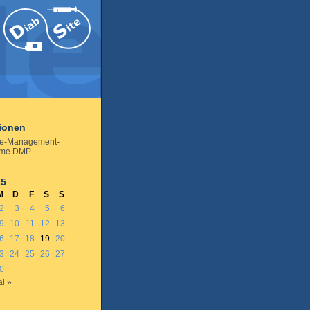
tionen
se-Management-
mme DMP
25
M
D
F
S
S
2
3
4
5
6
9
10
11
12
13
6
17
18
19
20
3
24
25
26
27
0
i »