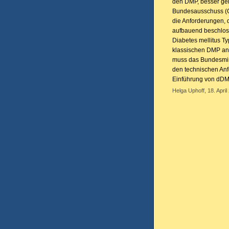
den DMP, besser ge
Bundesausschuss (G-
die Anforderungen, d
aufbauend beschlos
Diabetes mellitus Ty
klassischen DMP an
muss das Bundesmin
den technischen Anf
Einführung von dDMP
Helga Uphoff, 18. April