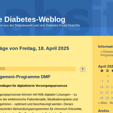
e Diabetes-Weblog
nen aus der Diabeteswelt und vom Diabetes-Portal DiabSite
Informa
äge von Freitag, 18. April 2025
Disea
Progra
April 20
2025
M
D
1
agement-Programme DMP
7
8
ndlagen für digitalisierte Versorgungsprozesse
14
15
1
21
22
2
gungsprozesse können mit Hilfe digitaler Lösungen – zu
28
29
3
e die elektronische Patientenakte, Medikationspläne und
« März
Ma
ehören – optimiert und beschleunigt werden. Dieses
rukturierten Behandlungsprogrammen für chronisch Erkrankte,
Archiv