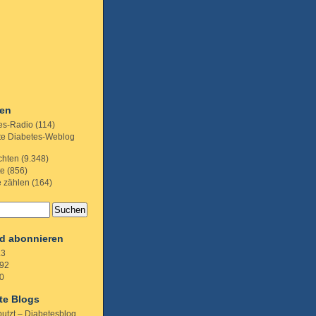
ien
es-Radio
(114)
te Diabetes-Weblog
chten
(9.348)
te
(856)
e zählen
(164)
d abonnieren
.3
92
0
te Blogs
putzt – Diabetesblog