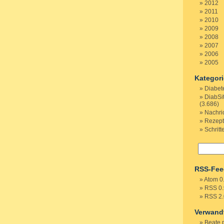
2012
2011
2010
2009
2008
2007
2006
2005
Kategor
Diabet
DiabSi
(3.686)
Nachri
Rezep
Schritt
RSS-Fee
Atom 0
RSS 0.
RSS 2.
Verwand
Beate 