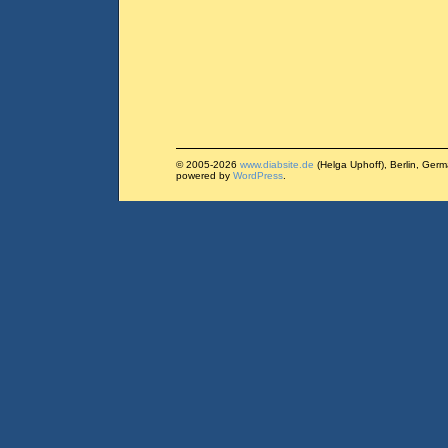
© 2005-2026
www.diabsite.de
(Helga Uphoff), Berlin, Ger
powered by
WordPress
.