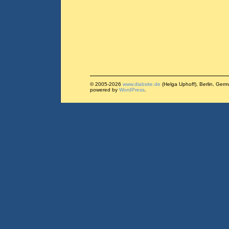
© 2005-2026
www.diabsite.de
(Helga Uphoff), Berlin, Ger
powered by
WordPress
.