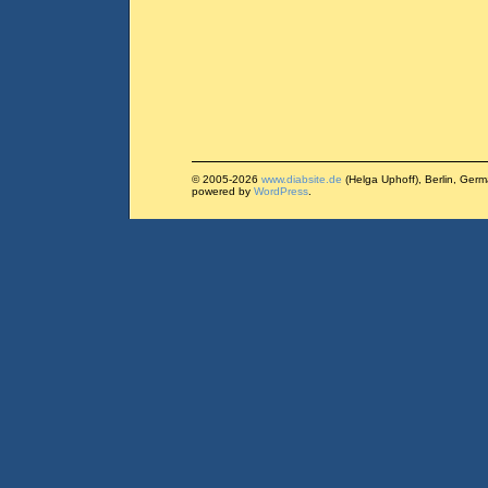
© 2005-2026
www.diabsite.de
(Helga Uphoff), Berlin, Ger
powered by
WordPress
.