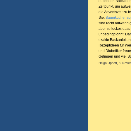
duftenden Backaben
Zeitpunkt, um aufwe
die Adventszeit zu t
Sie:
Baumkuchenspi
sind recht aufwendig
aber so lecker, dass
unbedingt lohnt. Dam
exakte Backanleitun
Rezeptideen für We
und Diabetiker freu
Gelingen und viel 
Helga Uphoff, 8. Nove