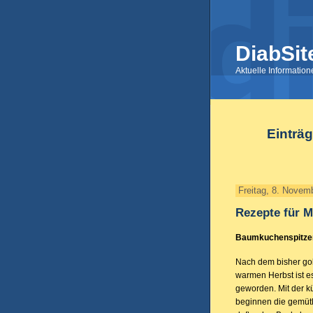
DiabSit
Aktuelle Informatio
Einträg
Freitag, 8. Novem
Rezepte für 
Baumkuchenspitze
Nach dem bisher go
warmen Herbst ist es
geworden. Mit der k
beginnen die gemütl