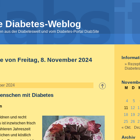
e Diabetes-Weblog
nen aus der Diabeteswelt und vom Diabetes-Portal DiabSite
Informa
e von Freitag, 8. November 2024
Rezept
Diabetes
Novembe
ber 2024
M
D
Menschen mit Diabetes
4
5
n
11
12
1
18
19
2
ldnen und recht
25
26
2
 ist inzwischen frisch
« Okt.
Dez
ühleren Jahreszeit
ichen und köstlich
Archiv