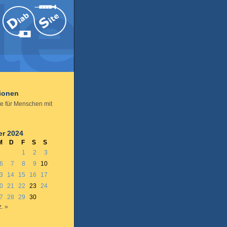
tionen
e für Menschen mit
r 2024
M
D
F
S
S
1
2
3
6
7
8
9
10
3
14
15
16
17
0
21
22
23
24
7
28
29
30
. »