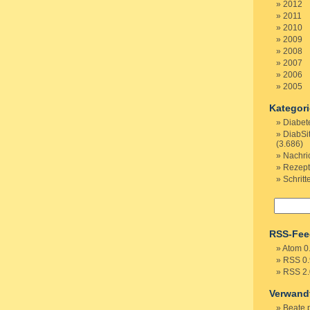
2012
2011
2010
2009
2008
2007
2006
2005
Kategor
Diabet
DiabSi
(3.686)
Nachri
Rezep
Schritt
RSS-Fee
Atom 0
RSS 0.
RSS 2.
Verwand
Beate 