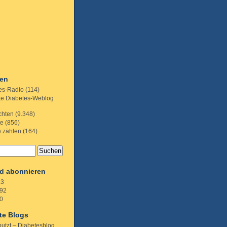
ien
es-Radio
(114)
te Diabetes-Weblog
chten
(9.348)
te
(856)
e zählen
(164)
d abonnieren
.3
92
0
te Blogs
putzt – Diabetesblog