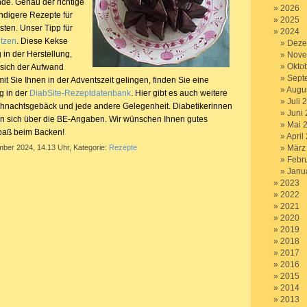
de. Genau der richtige
2026
ndigere Rezepte für
2025
esten. Unser Tipp für
2024
tzen
. Diese Kekse
Deze
 in der Herstellung,
Nove
Okto
 sich der Aufwand
Sept
it Sie Ihnen in der Adventszeit gelingen, finden Sie eine
Augu
g in der
DiabSite-Rezeptdatenbank
. Hier gibt es auch weitere
Juli 
ihnachtsgebäck und jede andere Gelegenheit. Diabetikerinnen
Juni
en sich über die BE-Angaben. Wir wünschen Ihnen gutes
Mai 
Spaß beim Backen!
April
mber 2024, 14.13 Uhr, Kategorie:
Rezepte
März
Febr
Janu
2023
2022
2021
2020
2019
2018
2017
2016
2015
2014
2013