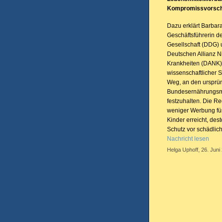
Kompromissvorschl
Dazu erklärt Barbara
Geschäftsführerin d
Gesellschaft (DDG) 
Deutschen Allianz N
Krankheiten (DANK):
wissenschaftlicher S
Weg, an den ursprü
Bundesernährungsm
festzuhalten. Die Re
weniger Werbung fü
Kinder erreicht, desto
Schutz vor schädlic
Nachricht lesen
Helga Uphoff, 26. Juni