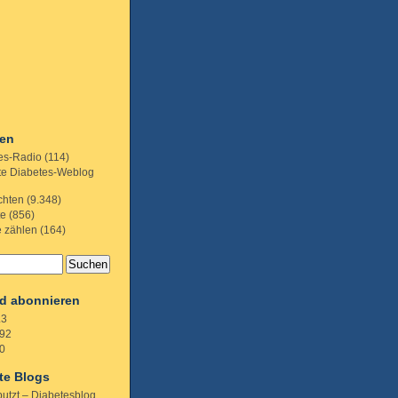
ien
es-Radio
(114)
te Diabetes-Weblog
chten
(9.348)
te
(856)
e zählen
(164)
d abonnieren
.3
92
0
te Blogs
putzt – Diabetesblog