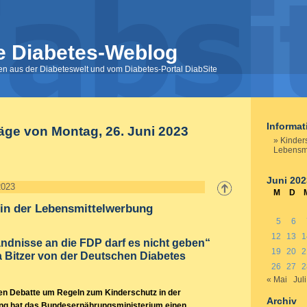
e Diabetes-Weblog
nen aus der Diabeteswelt und vom Diabetes-Portal DiabSite
Informa
räge von Montag, 26. Juni 2023
Kinders
Lebensm
Juni 202
2023
M
D
 in der Lebensmittelwerbung
5
6
12
13
1
ndnisse an die FDP darf es nicht geben“
19
20
2
a Bitzer von der Deutschen Diabetes
26
27
2
« Mai
Juli
nen Debatte um Regeln zum Kinderschutz in der
Archiv
ng hat das Bundesernährungsministerium einen