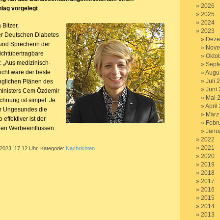
2026
ag vorgelegt
2025
2024
 Bitzer,
2023
er Deutschen Diabetes
Deze
und Sprecherin der
Nove
ichtübertragbare
Okto
 „Aus medizinisch-
Sept
icht wäre der beste
Augu
Juli 
nglichen Plänen des
Juni
inisters Cem Özdemir
Mai 
chnung ist simpel: Je
April
r Ungesundes die
März
 effektiver ist der
Febr
hen Werbeeinflüssen.
Janu
2022
2021
 2023, 17.12 Uhr, Kategorie:
Nachrichten
2020
2019
2018
2017
2016
2015
2014
2013