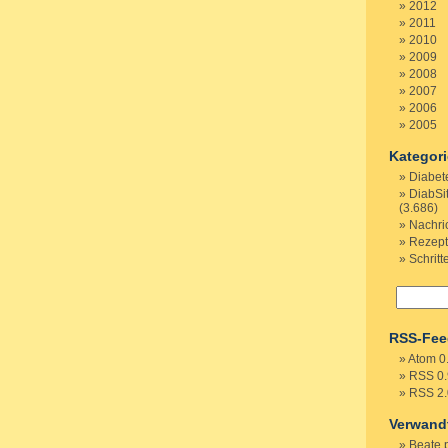
2012
2011
2010
2009
2008
2007
2006
2005
Kategor
Diabet
DiabSi
(3.686)
Nachri
Rezep
Schritt
RSS-Fee
Atom 0
RSS 0.
RSS 2.
Verwand
Beate 