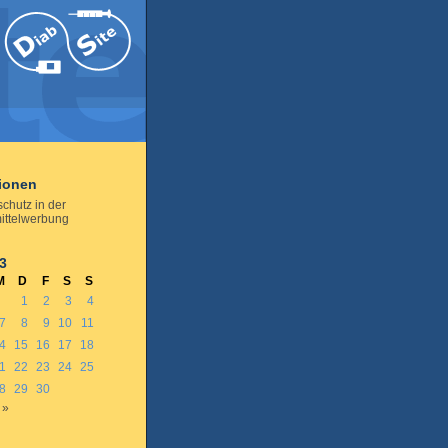
tionen
chutz in der
ittelwerbung
3
M
D
F
S
S
1
2
3
4
7
8
9
10
11
4
15
16
17
18
1
22
23
24
25
8
29
30
 »