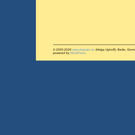
© 2005-2026
www.diabsite.de
(Helga Uphoff), Berlin, Ger
powered by
WordPress
.