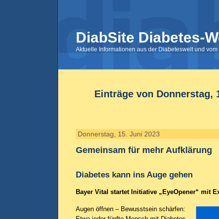
DiabSite Diabetes-W
Aktuelle Informationen aus der Diabeteswelt und vom 
Einträge von Donnerstag, 
Donnerstag, 15. Juni 2023
Gemeinsam für mehr Aufklärung
Diabetes kann ins Auge gehen
Bayer Vital startet Initiative „EyeOpener“ mit 
Augen öffnen – Bewusstsein schärfen:
Etwa jeder fünfte Mensch mit Diabetes