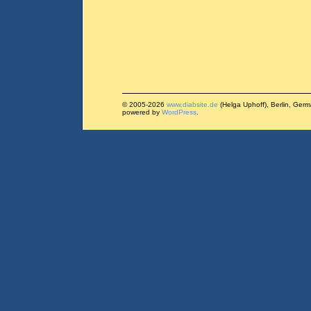
© 2005-2026
www.diabsite.de
(Helga Uphoff), Berlin, Ger
powered by
WordPress
.