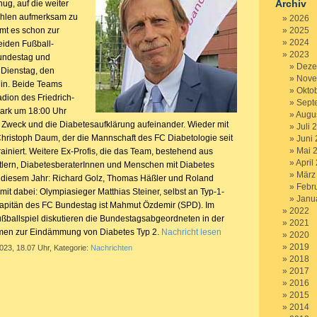
Archiv
ug, auf die weiter
ahlen aufmerksam zu
2026
t es schon zur
2025
2024
eiden Fußball-
2023
undestag und
Deze
 Dienstag, den
Nove
lin. Beide Teams
Okto
adion des Friedrich-
Sept
ark um 18:00 Uhr
Augu
n Zweck und die Diabetesaufklärung aufeinander. Wieder mit
Juli 
 Christoph Daum, der die Mannschaft des FC Diabetologie seit
Juni
Mai 
ainiert. Weitere Ex-Profis, die das Team, bestehend aus
April
tlern, DiabetesberaterInnen und Menschen mit Diabetes
März
in diesem Jahr: Richard Golz, Thomas Häßler und Roland
Febr
it dabei: Olympiasieger Matthias Steiner, selbst an Typ-1-
Janu
Kapitän des FC Bundestag ist Mahmut Özdemir (SPD). Im
2022
ßballspiel diskutieren die Bundestagsabgeordneten in der
2021
men zur Eindämmung von Diabetes Typ 2.
Nachricht lesen
2020
2019
2023, 18.07 Uhr, Kategorie:
Nachrichten
2018
2017
2016
2015
2014