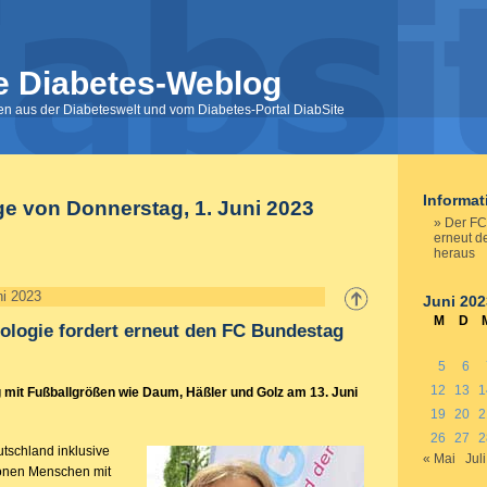
e Diabetes-Weblog
nen aus der Diabeteswelt und vom Diabetes-Portal DiabSite
Informa
ge von Donnerstag, 1. Juni 2023
Der FC 
erneut d
heraus
ni 2023
Juni 202
M
D
ologie fordert erneut den FC Bundestag
5
6
12
13
1
 mit Fußballgrößen wie Daum, Häßler und Golz am 13. Juni
19
20
2
26
27
2
eutschland inklusive
« Mai
Juli
lionen Menschen mit