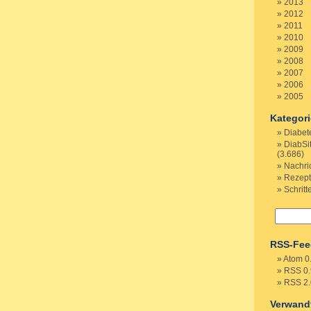
2013
2012
2011
2010
2009
2008
2007
2006
2005
Kategor
Diabet
DiabSi
(3.686)
Nachri
Rezep
Schritt
RSS-Fee
Atom 0
RSS 0.
RSS 2.
Verwand