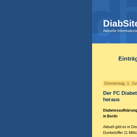
DiabSit
Aktuelle Informatio
Einträ
Donnerstag, 1. Ju
Der FC Diabet
heraus
Diabetesaufklärung
in Berlin
Aktuell gibt es in D
Dunkelziffer 11 Mil