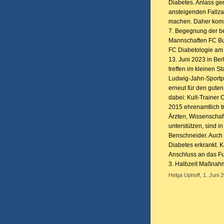
Diabetes. Anlass gen
ansteigenden Fallz
machen. Daher komm
7. Begegnung der b
Mannschaften FC B
FC Diabetologie am
13. Juni 2023 in Ber
treffen im kleinen St
Ludwig-Jahn-Sportp
erneut für den gute
dabei: Kult-Trainer
2015 ehrenamtlich tr
Ärzten, Wissenschaf
unterstützen, sind 
Benschneider. Auch m
Diabetes erkrankt. 
Anschluss an das Fu
3. Halbzeit Maßnah
Helga Uphoff, 1. Juni 