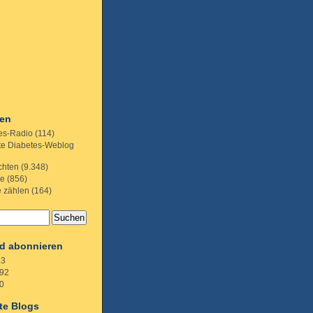
ien
es-Radio
(114)
te Diabetes-Weblog
chten
(9.348)
te
(856)
e zählen
(164)
d abonnieren
.3
92
0
te Blogs