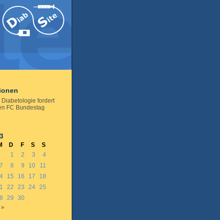
tionen
Diabetologie fordert
en FC Bundestag
3
M
D
F
S
S
1
2
3
4
7
8
9
10
11
4
15
16
17
18
1
22
23
24
25
8
29
30
 »