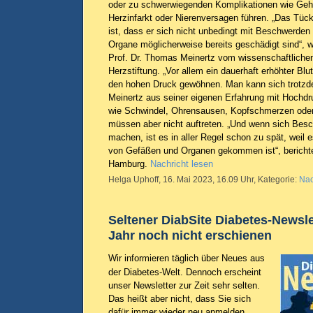
oder zu schwerwiegenden Komplikationen wie Gehir
Herzinfarkt oder Nierenversagen führen. „Das Tüc
ist, dass er sich nicht unbedingt mit Beschwerde
Organe möglicherweise bereits geschädigt sind“, w
Prof. Dr. Thomas Meinertz vom wissenschaftliche
Herzstiftung. „Vor allem ein dauerhaft erhöhter Blu
den hohen Druck gewöhnen. Man kann sich trotzde
Meinertz aus seiner eigenen Erfahrung mit Hochd
wie Schwindel, Ohrensausen, Kopfschmerzen oder
müssen aber nicht auftreten. „Und wenn sich Be
machen, ist es in aller Regel schon zu spät, weil 
von Gefäßen und Organen gekommen ist“, berichte
Hamburg.
Nachricht lesen
Helga Uphoff, 16. Mai 2023, 16.09 Uhr, Kategorie:
Nac
Seltener DiabSite Diabetes-Newsle
Jahr noch nicht erschienen
Wir informieren täglich über Neues aus
der Diabetes-Welt. Dennoch erscheint
unser Newsletter zur Zeit sehr selten.
Das heißt aber nicht, dass Sie sich
dafür immer wieder neu anmelden