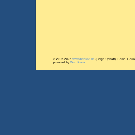
© 2005-2026
www.diabsite.de
(Helga Uphoff), Berlin, Ger
powered by
WordPress
.