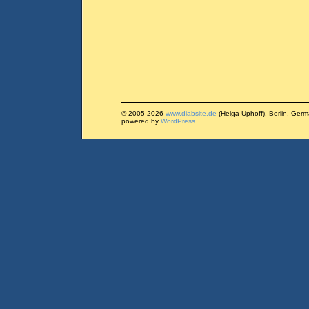
© 2005-2026
www.diabsite.de
(Helga Uphoff), Berlin, Ger
powered by
WordPress
.