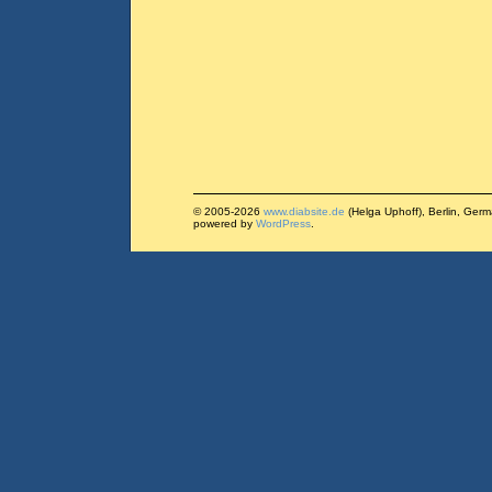
© 2005-2026
www.diabsite.de
(Helga Uphoff), Berlin, Ger
powered by
WordPress
.