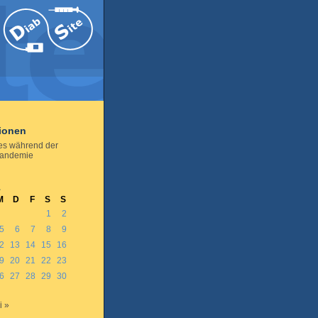
tionen
es während der
andemie
1
M
D
F
S
S
1
2
5
6
7
8
9
2
13
14
15
16
9
20
21
22
23
6
27
28
29
30
i »