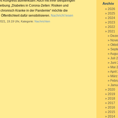
es Kongress aufmerksam. Auch mit ihrer diesjährigen
Archiv
ibung „Diabetes in Corona-Zeiten: Risiken und
2026
 chronisch Kranke in der Pandemie“ möchte die
2025
Öffentlichkeit dafür sensibilisieren.
Nachricht lesen
2024
2021, 19.19 Uhr, Kategorie:
Nachrichten
2023
2022
2021
Deze
Nove
Okto
Sept
Augu
Juli 
Juni
Mai 
April
März
Febr
Janu
2020
2019
2018
2017
2016
2015
2014