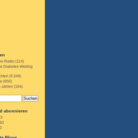
ien
es-Radio
(114)
te Diabetes-Weblog
chten
(9.348)
te
(856)
e zählen
(164)
d abonnieren
.3
92
0
te Blogs