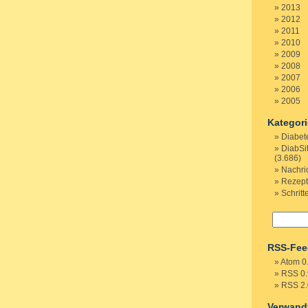
2013
2012
2011
2010
2009
2008
2007
2006
2005
Kategor
Diabet
DiabSi
(3.686)
Nachri
Rezep
Schritt
RSS-Fee
Atom 0
RSS 0.
RSS 2.
Verwand