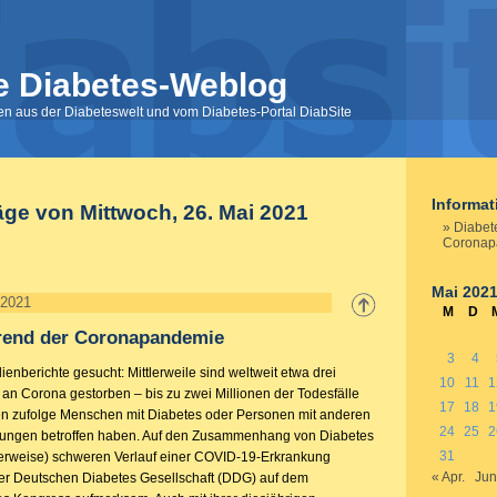
e Diabetes-Weblog
nen aus der Diabeteswelt und vom Diabetes-Portal DiabSite
Informa
äge von Mittwoch, 26. Mai 2021
Diabet
Coronap
Mai 202
 2021
M
D
rend der Coronapandemie
3
4
nberichte gesucht: Mittlerweile sind weltweit etwa drei
10
11
1
an Corona gestorben – bis zu zwei Millionen der Todesfälle
17
18
1
n zufolge Menschen mit Diabetes oder Personen mit anderen
24
25
2
kungen betroffen haben. Auf den Zusammenhang von Diabetes
31
erweise) schweren Verlauf einer COVID-19-Erkrankung
« Apr.
Jun
er Deutschen Diabetes Gesellschaft (DDG) auf dem