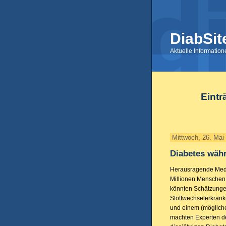
DiabSit
Aktuelle Informatio
Eintr
Mittwoch, 26. Mai
Diabetes wäh
Herausragende Medie
Millionen Menschen 
könnten Schätzunge
Stoffwechselerkran
und einem (möglich
machten Experten d