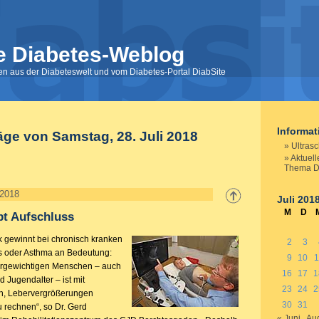
e Diabetes-Weblog
nen aus der Diabeteswelt und vom Diabetes-Portal DiabSite
Informa
äge von Samstag, 28. Juli 2018
Ultrasc
Aktuel
Thema D
 2018
Juli 201
M
D
ibt Aufschluss
k gewinnt bei chronisch kranken
2
3
s oder Asthma an Bedeutung:
9
10
1
bergewichtigen Menschen – auch
16
17
1
 Jugendalter – ist mit
23
24
2
n, Lebervergrößerungen
30
31
u rechnen“, so Dr. Gerd
« Juni
Aug