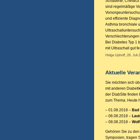
Schauerte, Chefarzt
sind regelmäßige V
Vorsorgeuntersuchun
und effiziente Diagn
Asthma bronchiale 
Ultraschalluntersuc
Verschlechterungen 
Bei Diabetes Typ 1 b
mit Ultraschall gut fe
Helga Uphoff, 28. Juli 
Aktuelle Ver
Sie möchten sich üb
mit anderen Diabeti
der DiabSite finden
zum Thema. Heute ha
– 01.08.2018 –
Bad
– 06.08.2018 –
Lau
– 08.08.2018 –
Wolf
Gehören Sie zu den 
Symposien, tragen S