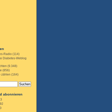
ien
es-Radio
(114)
te Diabetes-Weblog
chten
(9.348)
te
(856)
e zählen
(164)
d abonnieren
.3
92
0