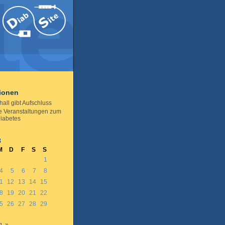
tionen
hall gibt Aufschluss
le Veranstaltungen zum
iabetes
8
M
D
F
S
S
1
4
5
6
7
8
1
12
13
14
15
8
19
20
21
22
5
26
27
28
29
. »