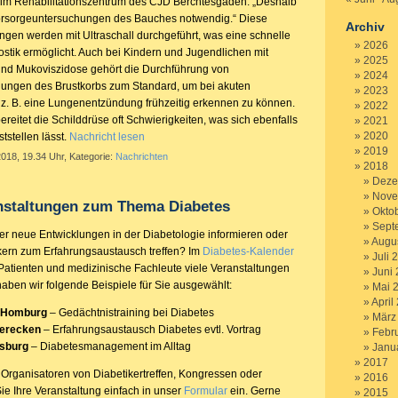
 im Rehabilitationszentrum des CJD Berchtesgaden. „Deshalb
orsorgeuntersuchungen des Bauches notwendig.“ Diese
Archiv
gen werden mit Ultraschall durchgeführt, was eine schnelle
2026
ostik ermöglicht. Auch bei Kindern und Jugendlichen mit
2025
und Mukoviszidose gehört die Durchführung von
2024
hungen des Brustkorbs zum Standard, um bei akuten
2023
z. B. eine Lungenentzündung frühzeitig erkennen zu können.
2022
ereitet die Schilddrüse oft Schwierigkeiten, was sich ebenfalls
2021
2020
ststellen lässt.
Nachricht lesen
2019
2018, 19.34 Uhr, Kategorie:
Nachrichten
2018
Deze
Nove
anstaltungen zum Thema Diabetes
Okto
Sept
er neue Entwicklungen in der Diabetologie informieren oder
Augu
kern zum Erfahrungsaustausch treffen? Im
Diabetes-Kalender
Juli 
 Patienten und medizinische Fachleute viele Veranstaltungen
Juni
ben wir folgende Beispiele für Sie ausgewählt:
Mai 
April
 Homburg
– Gedächtnistraining bei Diabetes
März
terecken
– Erfahrungsaustausch Diabetes evtl. Vortrag
Febr
sburg
– Diabetesmanagement im Alltag
Janu
2017
Organisatoren von Diabetikertreffen, Kongressen oder
2016
ie Ihre Veranstaltung einfach in unser
Formular
ein. Gerne
2015