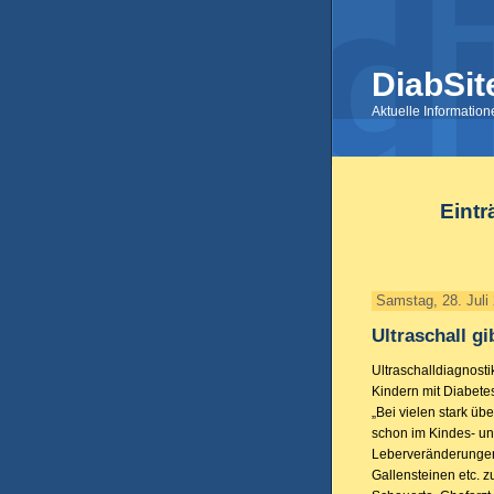
DiabSit
Aktuelle Informatio
Eintr
Samstag, 28. Juli
Ultraschall g
Ultraschalldiagnosti
Kindern mit Diabete
„Bei vielen stark ü
schon im Kindes- und
Leberveränderunge
Gallensteinen etc. z