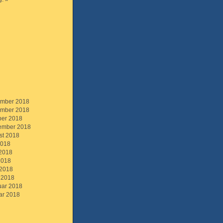
mber 2018
mber 2018
ber 2018
ember 2018
st 2018
2018
 2018
2018
 2018
 2018
uar 2018
ar 2018