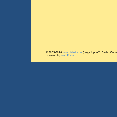
© 2005-2026
www.diabsite.de
(Helga Uphoff), Berlin, Ger
powered by
WordPress
.