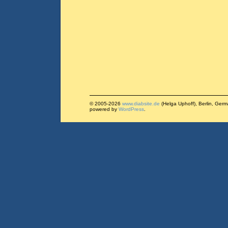
© 2005-2026
www.diabsite.de
(Helga Uphoff), Berlin, Ger
powered by
WordPress
.