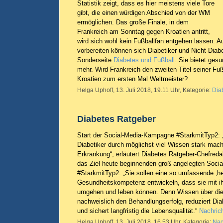
Statistik zeigt, dass es hier meistens viele Tore
gibt, die einen würdigen Abschied von der WM
ermöglichen. Das große Finale, in dem
Frankreich am Sonntag gegen Kroatien antritt,
wird sich wohl kein Fußballfan entgehen lassen. A
vorbereiten können sich Diabetiker und Nicht-Diabe
Sonderseite
Diabetes und Fußball
. Sie bietet ge
mehr. Wird Frankreich den zweiten Titel seiner Fu
Kroatien zum ersten Mal Weltmeister?
Helga Uphoff, 13. Juli 2018, 19.11 Uhr, Kategorie:
Dia
Diabetes Ratgeber
Start der Social-Media-Kampagne #StarkmitTyp2: „
Diabetiker durch möglichst viel Wissen stark mac
Erkrankung“, erläutert Diabetes Ratgeber-Chefreda
das Ziel heute beginnenden groß angelegten Soc
#StarkmitTyp2. „Sie sollen eine so umfassende ‚hea
Gesundheitskompetenz entwickeln, dass sie mit i
umgehen und leben können. Denn Wissen über die
nachweislich den Behandlungserfolg, reduziert Di
und sichert langfristig die Lebensqualität.“
Nachrich
Helga Uphoff, 13. Juli 2018, 16.53 Uhr, Kategorie:
Nac