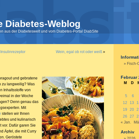
e Diabetes-Weblog
nen aus der Diabeteswelt und vom Diabetes-Portal DiabSite
 Insulinrezeptor
Wein, egal ob rot oder weiß
»
Informa
Fisch-
Februar
hragout und gebratene
M
D
en zu langweilig? Was
n Inhaltsstoffe von
weimal in der Woche
5
6
ringen? Denn genau das
12
13
1
gsexperten. Mit
19
20
2
y
stellen wir Ihnen
26
27
2
ebtes und kulinarisch
« Jan.
Mä
 vor. Dafür garen Sie
d Äpfel, die mit Curry
Archiv
en. Geröstete
2026