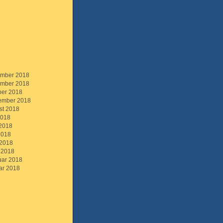
mber 2018
mber 2018
ber 2018
ember 2018
st 2018
2018
 2018
2018
 2018
 2018
uar 2018
ar 2018