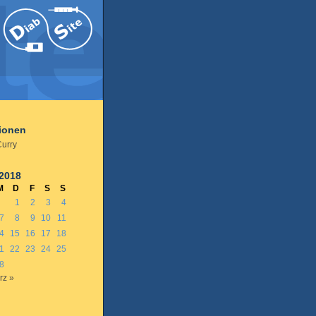
tionen
Curry
 2018
M
D
F
S
S
1
2
3
4
7
8
9
10
11
4
15
16
17
18
1
22
23
24
25
8
rz »