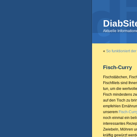
DiabSit
Aktuelle Informatio
«
So funktioniert der
Fisch-Curry
Fischstäbchen, Fisc
Fischfilets sind Ihn
tun, um die wertvolle
Fisch mindestens z
auf den Tisch zu b
empfehlen Ernährun
unserem
Fisch-Curr
noch einmal ein beli
interessantes Rezept
Zwiebeln, Möhren un
kräftig gewürzt werd