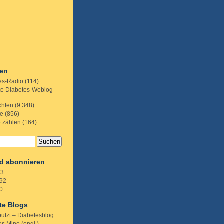
ien
es-Radio
(114)
te Diabetes-Weblog
chten
(9.348)
te
(856)
e zählen
(164)
d abonnieren
.3
92
0
te Blogs
putzt – Diabetesblog