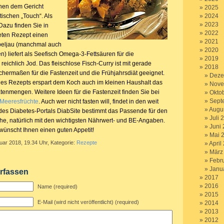
hen dem Gericht
2025
tischen „Touch“. Als
2024
2023
 Dazu finden Sie in
2022
eten Rezept einen
2021
beljau (manchmal auch
2020
) liefert als Seefisch Omega-3-Fettsäuren für die
2019
eichlich Jod. Das fleischlose Fisch-Curry ist mit gerade
2018
chermaßen für die Fastenzeit und die Frühjahrsdiät geeignet.
Deze
es Rezepts erspart dem Koch auch im kleinen Haushalt das
Nove
enmengen. Weitere Ideen für die Fastenzeit finden Sie bei
Okto
Sept
 Meeresfrüchte
. Auch wer nicht fasten will, findet in den weit
Augu
es Diabetes-Portals DiabSite bestimmt das Passende für den
Juli 
e, natürlich mit den wichtigsten Nährwert- und BE-Angaben.
Juni
ünscht Ihnen einen guten Appetit!
Mai 
uar 2018, 19.34 Uhr, Kategorie:
Rezepte
April
März
Febr
Janu
rfassen
2017
2016
Name (required)
2015
E-Mail (wird nicht veröffentlicht) (required)
2014
2013
2012