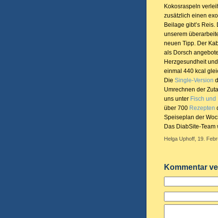
Kokosraspeln verlei
zusätzlich einen exo
Beilage gibt’s Reis.
unserem überarbeit
neuen Tipp. Der Ka
als Dorsch angeboten
Herzgesundheit und r
einmal 440 kcal glei
Die
Single-Version
d
Umrechnen der Zutat
uns unter
Fisch und
über 700
Rezepten
d
Speiseplan der Woch
Das DiabSite-Team w
Helga Uphoff, 19. Febr
Kommentar ve