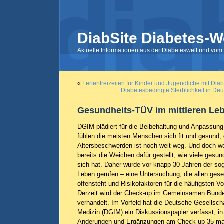
DiabSite Diabetes-W
Aktuelle Informationen aus der Diabeteswelt und vom 
«
Ferienfreizeiten für Kinder und Jugendliche mit Dia
Diabetesbedingte Sterblichkeit in Deu
Gesundheits-TÜV im mittleren Leb
DGIM plädiert für die Beibehaltung und Anpassun
fühlen die meisten Menschen sich fit und gesund,
Altersbeschwerden ist noch weit weg. Und doch we
bereits die Weichen dafür gestellt, wie viele ges
sich hat. Daher wurde vor knapp 30 Jahren der so
Leben gerufen – eine Untersuchung, die allen gese
offensteht und Risikofaktoren für die häufigsten Vo
Derzeit wird der Check-up im Gemeinsamen Bund
verhandelt. Im Vorfeld hat die Deutsche Gesellscha
Medizin (DGIM) ein Diskussionspapier verfasst, in
Änderungen und Ergänzungen am Check-up 35 m