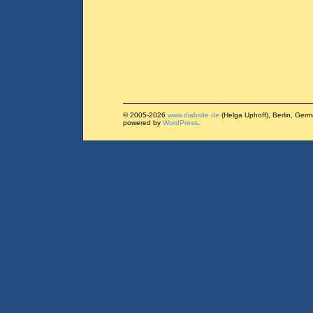
© 2005-2026
www.diabsite.de
(Helga Uphoff), Berlin, Ger
powered by
WordPress
.