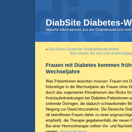
DiabSite Diabetes-W
Aktuelle Informationen aus der Diabeteswelt und vom 
«
Die Allianz Deutscher Ärzteverbände fordert
Was wissen Sie über das unabhängige
Frauen mit Diabetes kommen frühe
Wechseljahre
Was Patientinnen beachten müssen: Frauen mit 
frühzeitiger in die Wechseljahre als Frauen ohne 
durch das sogenannte Klimakterium das Risiko für
Kreislauferkrankungen bei Diabetes-Patientinnen 
sinkende Östrogen, die dadurch schwankenden Blu
Neigung zur Gewichtszunahme. Die Deutsche Diab
rät betroffenen Frauen daher zu einer engmaschige
empfiehlt, die Therapie gegebenenfalls der neue
Bei einer Hormontherapie sollten Vor- und Nachtei
werden.
Nachricht lesen