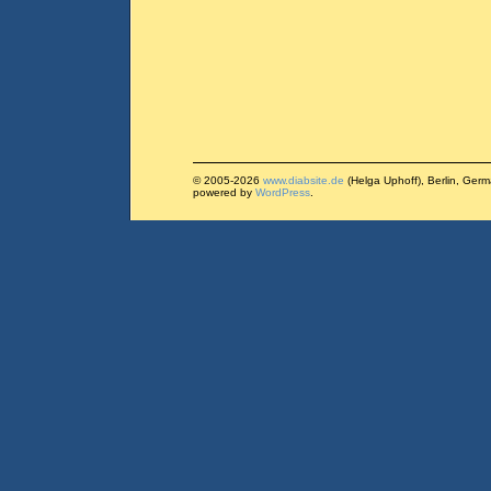
© 2005-2026
www.diabsite.de
(Helga Uphoff), Berlin, Ger
powered by
WordPress
.