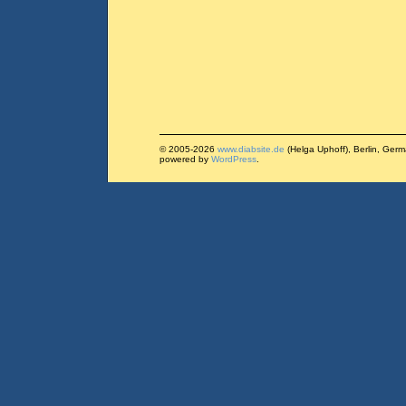
© 2005-2026
www.diabsite.de
(Helga Uphoff), Berlin, Ger
powered by
WordPress
.