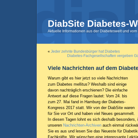
DiabSite Diabetes-W
Aktuelle Informationen aus der Diabeteswelt und vom 
«
Jeder zehnte Bundesbürger hat Diabetes
Diabetes-Fachgesellschaften vergeben Gü
Viele Nachrichten auf dem Diabete
Warum gibt es hier jetzt so viele Nachrichten
zum Diabetes mellitus? Weshalb sind einige
davon nachträglich erschienen? Die einfache
Antwort auf diese Fragen lautet: Vom 24. bis
zum 27. Mai fand in Hamburg der Diabetes-
Kongress 2017 statt. Wir von der DiabSite waren
für Sie vor Ort und haben viel Neues gesammelt.
In diesen Tagen lohnt es sich deshalb besonders,
unseren
Nachrichten-Archiven
auch einmal rückwär
Sie es aus und lesen Sie das Neueste für Diabeti
Fachkräfte. Wir wünschen eine interessante Lektü