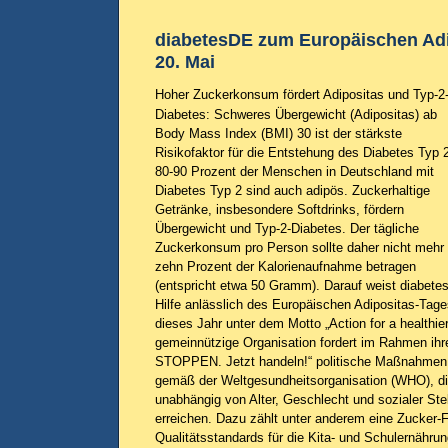
diabetesDE zum Europäischen Ad
20. Mai
Hoher Zuckerkonsum fördert Adipositas und Typ-2
Diabetes: Schweres Übergewicht (Adipositas) ab
Body Mass Index (BMI) 30 ist der stärkste
Risikofaktor für die Entstehung des Diabetes Typ 
80-90 Prozent der Menschen in Deutschland mit
Diabetes Typ 2 sind auch adipös. Zuckerhaltige
Getränke, insbesondere Softdrinks, fördern
Übergewicht und Typ-2-Diabetes. Der tägliche
Zuckerkonsum pro Person sollte daher nicht mehr 
zehn Prozent der Kalorienaufnahme betragen
(entspricht etwa 50 Gramm). Darauf weist diabet
Hilfe anlässlich des Europäischen Adipositas-Tage
dieses Jahr unter dem Motto „Action for a healthier
gemeinnützige Organisation fordert im Rahmen ih
STOPPEN. Jetzt handeln!“ politische Maßnahmen 
gemäß der Weltgesundheitsorganisation (WHO), d
unabhängig von Alter, Geschlecht und sozialer Ste
erreichen. Dazu zählt unter anderem eine Zucker-Fe
Qualitätsstandards für die Kita- und Schulernähru