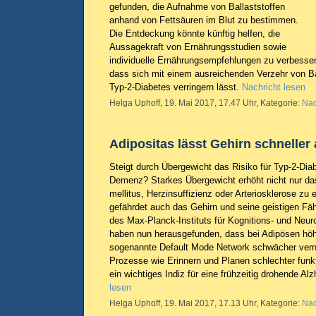
gefunden, die Aufnahme von Ballaststoffen
anhand von Fettsäuren im Blut zu bestimmen.
Die Entdeckung könnte künftig helfen, die
Aussagekraft von Ernährungsstudien sowie
individuelle Ernährungsempfehlungen zu verbesser
dass sich mit einem ausreichenden Verzehr von Bal
Typ-2-Diabetes verringern lässt.
Nachricht lesen
Helga Uphoff, 19. Mai 2017, 17.47 Uhr, Kategorie:
Nac
Adipositas lässt Gehirn schneller 
Steigt durch Übergewicht das Risiko für Typ-2-Dia
Demenz? Starkes Übergewicht erhöht nicht nur das
mellitus, Herzinsuffizienz oder Arteriosklerose zu
gefährdet auch das Gehirn und seine geistigen Fäh
des Max-Planck-Instituts für Kognitions- und Neur
haben nun herausgefunden, dass bei Adipösen höh
sogenannte Default Mode Network schwächer verne
Prozesse wie Erinnern und Planen schlechter funkt
ein wichtiges Indiz für eine frühzeitig drohende 
lesen
Helga Uphoff, 19. Mai 2017, 17.13 Uhr, Kategorie:
Nac