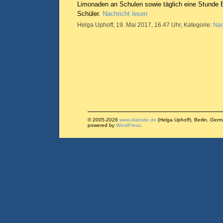
Limonaden an Schulen sowie täglich eine Stunde 
Schüler.
Nachricht lesen
Helga Uphoff, 19. Mai 2017, 16.47 Uhr, Kategorie:
Nac
© 2005-2026
www.diabsite.de
(Helga Uphoff), Berlin, Ger
powered by
WordPress
.