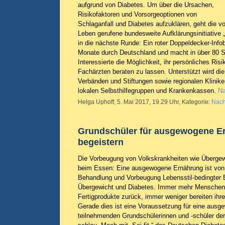
aufgrund von Diabetes. Um über die Ursachen,
Risikofaktoren und Vorsorgeoptionen von
Schlaganfall und Diabetes aufzuklären, geht die v
Leben gerufene bundesweite Aufklärungsinitiative
in die nächste Runde: Ein roter Doppeldecker-Infobu
Monate durch Deutschland und macht in über 80 St
Interessierte die Möglichkeit, ihr persönliches Ris
Fachärzten beraten zu lassen. Unterstützt wird die 
Verbänden und Stiftungen sowie regionalen Klinik
lokalen Selbsthilfegruppen und Krankenkassen.
Na
Helga Uphoff, 5. Mai 2017, 19.29 Uhr, Kategorie:
Nach
Grundschüler für ausgewogene E
begeistern
Die Vorbeugung von Volkskrankheiten wie Übergew
beim Essen: Eine ausgewogene Ernährung ist von 
Behandlung und Vorbeugung Lebensstil-bedingter 
Übergewicht und Diabetes. Immer mehr Menschen 
Fertigprodukte zurück, immer weniger bereiten ihre
Gerade dies ist eine Voraussetzung für eine aus
teilnehmenden Grundschülerinnen und -schüler der 