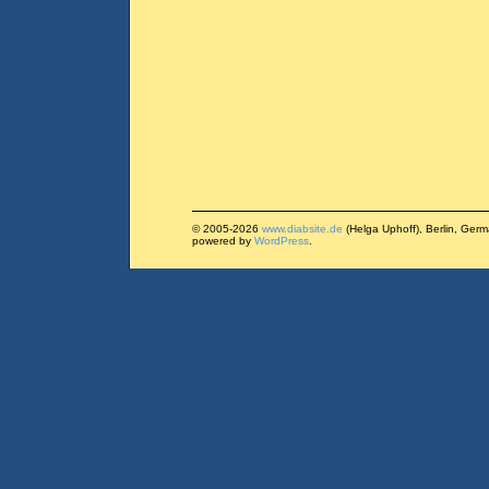
© 2005-2026
www.diabsite.de
(Helga Uphoff), Berlin, Ger
powered by
WordPress
.