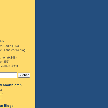
ien
es-Radio
(114)
te Diabetes-Weblog
chten
(9.348)
te
(856)
e zählen
(164)
d abonnieren
.3
92
0
te Blogs