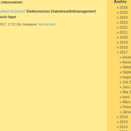
Archiv
 interessieren:
2026
ontext ist besser!
Elektronisches Diabetesselbstmanagement
2025
ebuch-Apps
2024
2023
2017, 17.22 Uhr, Kategorie:
Nachrichten
2022
2021
2020
2019
2018
2017
Deze
Nove
Okto
Sept
Augu
Juli 
Juni
Mai 
April
März
Febr
Janu
2016
2015
2014