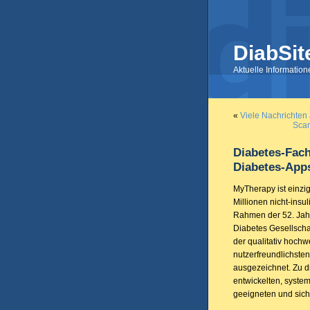
DiabSit
Aktuelle Informatio
«
Viele Nachrichten
Scan
Diabetes-Fach
Diabetes-App
MyTherapy ist einzi
Millionen nicht-insul
Rahmen der 52. Jah
Diabetes Gesellscha
der qualitativ hochw
nutzerfreundlichsten
ausgezeichnet. Zu d
entwickelten, system
geeigneten und sich