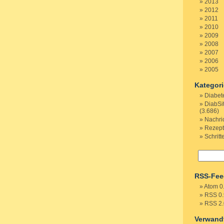
2013
2012
2011
2010
2009
2008
2007
2006
2005
Kategor
Diabet
DiabSi
(3.686)
Nachri
Rezep
Schritt
RSS-Fee
Atom 0
RSS 0.
RSS 2.
Verwand