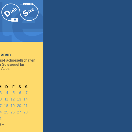
tionen
es-Fachgesellschaften
 Gütesiegel für
s-Apps
7
M
D
F
S
S
3
4
5
6
7
0
11
12
13
14
7
18
19
20
21
4
25
26
27
28
1
i »