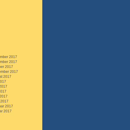
mber 2017
mber 2017
ber 2017
ember 2017
st 2017
2017
 2017
2017
 2017
 2017
uar 2017
ar 2017