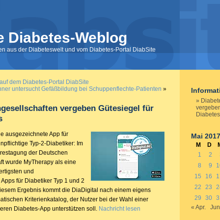
e Diabetes-Weblog
nen aus der Diabeteswelt und vom Diabetes-Portal DiabSite
 auf dem Diabetes-Portal DiabSite
ner untersucht Gefäßbildung bei Schuppenflechte-Patienten
»
Informa
Diabet
gesellschaften vergeben Gütesiegel für
vergeben
Diabete
s
ge ausgezeichnete App für
Mai 201
inpflichtige Typ-2-Diabetiker: Im
M
D
restagung der Deutschen
1
2
ft wurde MyTherapy als eine
8
9
1
ertigsten und
15
16
1
 Apps für Diabetiker Typ 1 und 2
22
23
2
iesem Ergebnis kommt die DiaDigital nach einem eigens
29
30
3
atischen Kriterienkatalog, der Nutzer bei der Wahl einer
« Apr.
Jun
eren Diabetes-App unterstützen soll.
Nachricht lesen