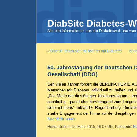
DiabSite Diabetes-W
Aktuelle Informationen aus der Diabeteswelt und vom 
«
Überall treffen sich Menschen mit Diabetes
Scho
50. Jahrestagung der Deutschen 
Gesellschaft (DDG)
Seit vielen Jahren fördert die BERLIN-CHEMIE A
Menschen mit Diabetes individuell zu helfen und si
„Das Motto der diesjährigen Jubiläumstagung – innov
nachhaltig – passt also hervorragend zum Leitge
Unternehmens“, erklärt Dr. Roger Limberg, Direkt
starke Engagement der Firma auf der diesjährigen
Nachricht lesen
Helga Uphoff, 15. März 2015, 16.07 Uhr, Kategorie:
Na