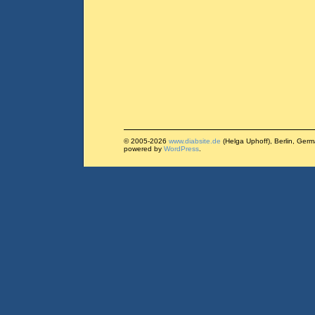
© 2005-2026
www.diabsite.de
(Helga Uphoff), Berlin, Ger
powered by
WordPress
.