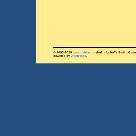
© 2005-2026
www.diabsite.de
(Helga Uphoff), Berlin, Ger
powered by
WordPress
.