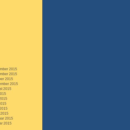
mber 2015
mber 2015
ber 2015
ember 2015
st 2015
2015
 2015
2015
 2015
 2015
uar 2015
ar 2015