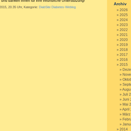
und danken Ihnen für Ihre freundliche Unterstützung!
Archiv
2015, 20.35 Uhr, Kategorie:
DiabSite Diabetes-Weblog
2026
2025
2024
2023
2022
2021
2020
2019
2018
2017
2016
2015
Deze
Nove
Okto
Sept
Augu
Juli 
Juni
Mai 
April
März
Febr
Janu
2014