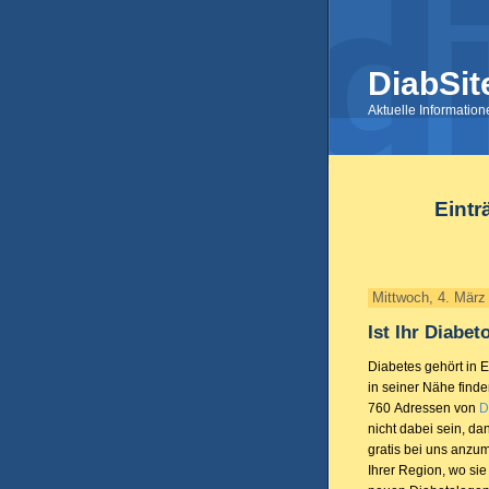
DiabSit
Aktuelle Informatio
Eintr
Mittwoch, 4. März
Ist Ihr Diabe
Diabetes gehört in 
in seiner Nähe finden
760 Adressen von
D
nicht dabei sein, da
gratis bei uns anz
Ihrer Region, wo si