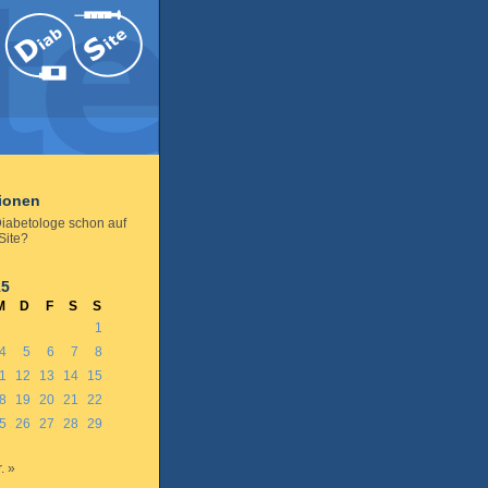
tionen
 Diabetologe schon auf
Site?
15
M
D
F
S
S
1
4
5
6
7
8
1
12
13
14
15
8
19
20
21
22
5
26
27
28
29
. »