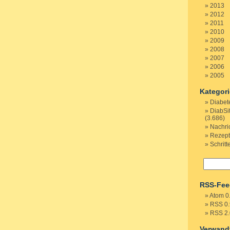
2013
2012
2011
2010
2009
2008
2007
2006
2005
Kategor
Diabet
DiabSi
(3.686)
Nachri
Rezep
Schritt
RSS-Fee
Atom 0
RSS 0.
RSS 2.
Verwand