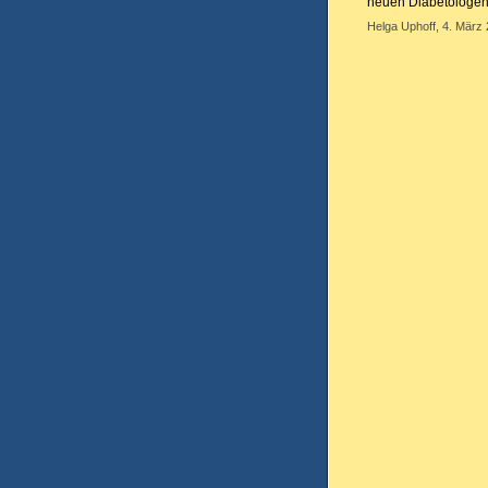
neuen Diabetologen 
Helga Uphoff, 4. März 