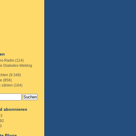
ien
es-Radio
(114)
te Diabetes-Weblog
chten
(9.348)
te
(856)
e zählen
(164)
d abonnieren
.3
92
0
te Blogs