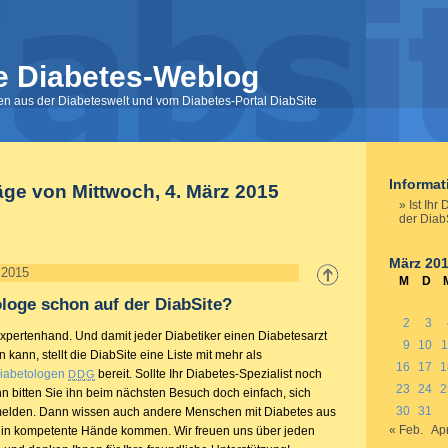
e Diabetes-Weblog
nen aus der Diabeteswelt und vom Diabetes-Portal DiabSite
Informa
äge von Mittwoch, 4. März 2015
Ist Ihr
der Diab
März 20
 2015
M
D
tologe schon auf der DiabSite?
2
3
Expertenhand. Und damit jeder Diabetiker einen Diabetesarzt
9
10
1
 kann, stellt die DiabSite eine Liste mit mehr als
16
17
1
iabetologen
bereit. Sollte Ihr Diabetes-Spezialist noch
DDG
23
24
2
nn bitten Sie ihn beim nächsten Besuch doch einfach, sich
30
31
umelden. Dann wissen auch andere Menschen mit Diabetes aus
« Feb.
Apr
e in kompetente Hände kommen. Wir freuen uns über jeden