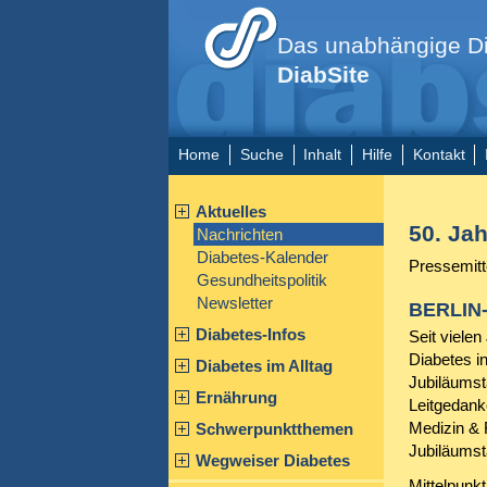
Das unabhängige Di
DiabSite
Home
Suche
Inhalt
Hilfe
Kontakt
Aktuelles
50. Ja
Nachrichten
Diabetes-Kalender
Pressemitt
Gesundheitspolitik
Newsletter
BERLIN-
Diabetes-Infos
Seit viele
Diabetes in
Diabetes im Alltag
Jubiläumsta
Ernährung
Leitgedank
Medizin & 
Schwerpunktthemen
Jubiläumst
Wegweiser Diabetes
Mittelpunkt