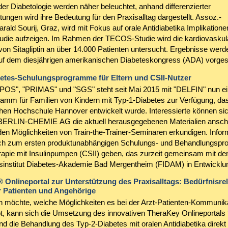
der Diabetologie werden näher beleuchtet, anhand differenzierter
tungen wird ihre Bedeutung für den Praxisalltag dargestellt. Assoz.-
rald Sourij, Graz, wird mit Fokus auf orale Antidiabetika Implikationen
ie aufzeigen. Im Rahmen der TECOS-Studie wird die kardiovaskul
von Sitagliptin an über 14.000 Patienten untersucht. Ergebnisse werd
uf dem diesjährigen amerikanischen Diabeteskongress (ADA) vorgeste
etes-Schulungsprogramme für Eltern und CSII-Nutzer
OS", "PRIMAS" und "SGS" steht seit Mai 2015 mit "DELFIN" nun ei
ramm für Familien von Kindern mit Typ-1-Diabetes zur Verfügung, da
hen Hochschule Hannover entwickelt wurde. Interessierte können si
 BERLIN-CHEMIE AG die aktuell herausgegebenen Materialien ansc
den Möglichkeiten von Train-the-Trainer-Seminaren erkundigen. Infor
uch zum ersten produktunabhängigen Schulungs- und Behandlungsp
erapie mit Insulinpumpen (CSII) geben, das zurzeit gemeinsam mit d
institut Diabetes-Akademie Bad Mergentheim (FIDAM) in Entwicklung
Onlineportal zur Unterstützung des Praxisalltags: Bedürfnisre
r Patienten und Angehörige
 möchte, welche Möglichkeiten es bei der Arzt-Patienten-Kommunik
t, kann sich die Umsetzung des innovativen TheraKey Onlineportals 
nd die Behandlung des Typ-2-Diabetes mit oralen Antidiabetika direk