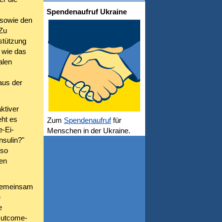
Spendenaufruf Ukraine
sowie den
Zu
stützung
 wie das
alen
aus der
ktiver
ht es
Zum
Spendenaufruf
für
e-Ei-
Menschen in der Ukraine.
nsulin?"
nso
nen
(gemeinsam
e
e
 Outcome-