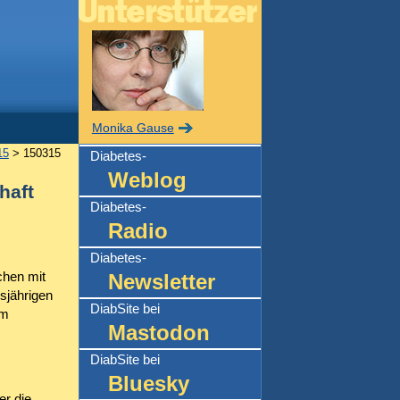
Monika Gause
15
> 150315
Diabetes-
Weblog
haft
Diabetes-
Radio
Diabetes-
chen mit
Newsletter
esjährigen
DiabSite bei
um
Mastodon
DiabSite bei
Bluesky
er die