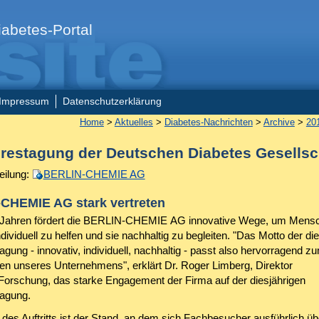
abetes-Portal
Impressum
Datenschutzerklärung
Home
>
Aktuelles
>
Diabetes-Nachrichten
>
Archive
>
20
hrestagung der Deutschen Diabetes Gesellsc
eilung:
BERLIN-CHEMIE AG
CHEMIE AG stark vertreten
n Jahren fördert die BERLIN-CHEMIE AG innovative Wege, um Mens
dividuell zu helfen und sie nachhaltig zu begleiten. "Das Motto der di
gung - innovativ, individuell, nachhaltig - passt also hervorragend z
en unseres Unternehmens", erklärt Dr. Roger Limberg, Direktor
Forschung, das starke Engagement der Firma auf der diesjährigen
agung.
 des Auftritts ist der Stand, an dem sich Fachbesucher ausführlich üb