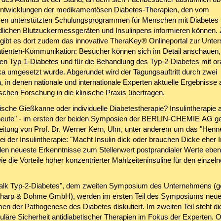
Entwicklungen der medikamentösen Diabetes-Therapien, den vom
n unterstützten Schulungsprogrammen für Menschen mit Diabetes 
dlichen Blutzuckermessgeräten und Insulinpens informieren können. 
gibt es dort zudem das innovative TheraKey® Onlineportal zur Unter
atienten-Kommunikation: Besucher können sich im Detail anschauen,
 den Typ-1-Diabetes und für die Behandlung des Typ-2-Diabetes mit or
ika umgesetzt wurde. Abgerundet wird der Tagungsauftritt durch zwei
 in denen nationale und internationale Experten aktuelle Ergebnisse 
schen Forschung in die klinische Praxis übertragen.
sche Gießkanne oder individuelle Diabetestherapie? Insulintherapie a
heute" - im ersten der beiden Symposien der BERLIN-CHEMIE AG ge
Leitung von Prof. Dr. Werner Kern, Ulm, unter anderem um das "Henn
i der Insulintherapie: "Macht Insulin dick oder brauchen Dicke eher I
en neueste Erkenntnisse zum Stellenwert postprandialer Werte ebe
wie die Vorteile höher konzentrierter Mahlzeiteninsuline für den einzel
talk Typ-2-Diabetes", dem zweiten Symposium des Unternehmens 
harp & Dohme GmbH), werden im ersten Teil des Symposiums neu
n der Pathogenese des Diabetes diskutiert. Im zweiten Teil steht di
uläre Sicherheit antidiabetischer Therapien im Fokus der Experten.