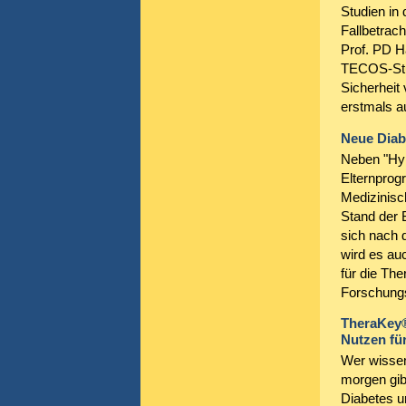
Studien in 
Fallbetrach
Prof. PD Ha
TECOS-Stud
Sicherheit 
erstmals a
Neue Diab
Neben "HyP
Elternprog
Medizinisc
Stand der
sich nach 
wird es a
für die Th
Forschungs
TheraKey® 
Nutzen fü
Wer wissen
morgen gib
Diabetes u