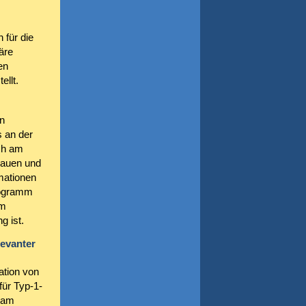
 für die
äre
en
llt.
n
s an der
ch am
hauen und
mationen
rogramm
em
 ist.
levanter
ation von
für Typ-1-
t am