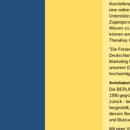
Ausstellu
eine online
Unterstütz
Zugangscod
Wissen zu 
können am 
TheraKey On
"Die Förde
Deutschlan
Marketing 
unserem Ei
hochwertig
Antidiabe
Die BERLI
1990 gegrü
zurück - be
hergestellt
diesem Ber
und Blutzu
Mit einer V