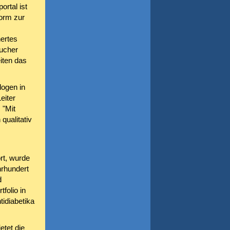
rtal ist
form zur
ertes
ucher
iten das
logen in
eiter
 "Mit
qualitativ
t, wurde
hrhundert
d
tfolio in
tidiabetika
etet die