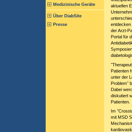
Medizinische Geräte
aktuellen 
Unternehme
Über DiabSite
unterschie
Presse
entdecken 
der Arzt-P
Portal für
Antidiabet
Symposien,
diabetologi
"Therapeuti
Patienten 
unter der 
Problem" be
Dabei werd
diskutiert 
Patienten.
Im "Cross
mit MSD S
Mechanisme
kardiovask