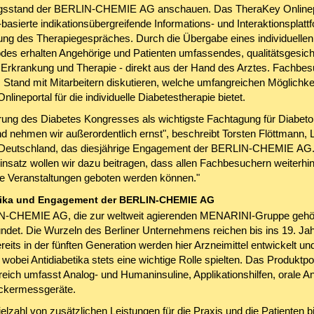
ngsstand der BERLIN-CHEMIE AG anschauen. Das TheraKey Onlinepo
-basierte indikationsübergreifende Informations- und Interaktionsplatt
ung des Therapiegespräches. Durch die Übergabe eines individuellen
es erhalten Angehörige und Patienten umfassendes, qualitätsgesich
Erkrankung und Therapie - direkt aus der Hand des Arztes. Fachbes
Stand mit Mitarbeitern diskutieren, welche umfangreichen Möglichke
lineportal für die individuelle Diabetestherapie bietet.
rung des Diabetes Kongresses als wichtigste Fachtagung für Diabeto
d nehmen wir außerordentlich ernst", beschreibt Torsten Flöttmann, L
Deutschland, das diesjährige Engagement der BERLIN-CHEMIE AG.
nsatz wollen wir dazu beitragen, dass allen Fachbesuchern weiterhin 
e Veranstaltungen geboten werden können."
tika und Engagement der BERLIN-CHEMIE AG
N-CHEMIE AG, die zur weltweit agierenden MENARINI-Gruppe gehör
ndet. Die Wurzeln des Berliner Unternehmens reichen bis ins 19. Ja
reits in der fünften Generation werden hier Arzneimittel entwickelt un
, wobei Antidiabetika stets eine wichtige Rolle spielten. Das Produktpor
eich umfasst Analog- und Humaninsuline, Applikationshilfen, orale An
ckermessgeräte.
ielzahl von zusätzlichen Leistungen für die Praxis und die Patienten bi