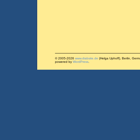
© 2005-2026
www.diabsite.de
(Helga Uphoff), Berlin, Ger
powered by
WordPress
.