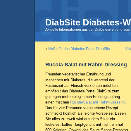
DiabSite Diabetes-W
Aktuelle Informationen aus der Diabeteswelt und vom 
«
Helfer für das Diabetes-Portal DiabSite
Vil
Rucola-Salat mit Rahm-Dressing
Freunden vegetarischer Ernährung und
Menschen mit Diabetes, die während der
Fastenzeit auf Fleisch verzichten möchten,
empfiehlt das Diabetes-Portal DiabSite zum
gestrigen meteorologischen Frühlingsanfang
einen frischen
Rucola-Salat mit Rahm-Dressing
.
Das für vier Personen vorgesehene Rezept
schmeckt köstlich als leichte Vorspeise. Essen
Sie alles zu zweit wird aus dem Salat ein
leckeres, kaltes Hauptgericht mit nicht einmal
600 Kalorien. Obwohl das Saure Sahne-Dressing