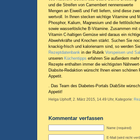
und die Streifen von Camembert nennenswerte
Mengen an Eiweiß und Fett liefern, sind diese zwe
wertvoll. In Ihnen stecken wichtige Vitamine und M
Phosphor, Kalium, Magnesium und die fettlösliche
sowie wasserlösliche B-Vitamine. Zusammen mit d
Vitamin C-haltigen Gemüse wird daraus ein richtige
Abwehrkräfte und Knochen stärkt. Suchen Sie noc
knackig-frisch und kalorienarm sind, so werden Si
Rezeptdatenbank
in der Rubrik
Vorspeisen und Sa
unseren
Küchentipps
erfahren Sie außerdem mehr
Rezepte enthalten immer die wichtigsten Nährwer
Diabsite-Redaktion wünscht Ihnen einen schönen 
Appetit.
. Das Team des Diabetes-Portals DiabSite wünsch
Appetit!
Helga Uphoff, 2. März 2015, 14.49 Uhr, Kategorie:
Rez
Kommentar verfassen
Name (required)
E-Mail (wird nicht verö