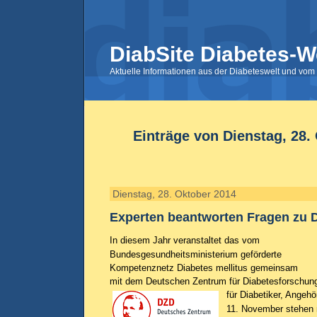
DiabSite Diabetes-W
Aktuelle Informationen aus der Diabeteswelt und vom 
Einträge von Dienstag, 28.
Dienstag, 28. Oktober 2014
Experten beantworten Fragen zu 
In diesem Jahr veranstaltet das vom
Bundesgesundheitsministerium geförderte
Kompetenznetz Diabetes mellitus gemeinsam
mit dem Deutschen Zentrum für Diabetesforschung 
für Diabetiker, Angehö
11. November stehen 