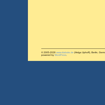
© 2005-2026
www.diabsite.de
(Helga Uphoff), Berlin, Ger
powered by
WordPress
.