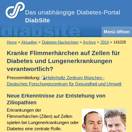
Das unabhängige Diabetes-Portal
DiabSite
Menü öffnen
Home
>
Aktuelles
>
Diabetes-Nachrichten
>
Archive
>
2014
> 141028
Kranke Flimmerhärchen auf Zellen für
Diabetes und Lungenerkrankungen
verantwortlich?
Pressemitteilung:
Helmholtz Zentrum München -
Deutsches Forschungszentrum für Gesundheit und Umwelt
Neue Erkenntnisse zur Entstehung von
Ziliopathien
Erkrankungen der
Flimmerhärchen (Zilien) auf Zellen
spielen bei Lungenerkrankungen oder
Diabetes eine zentrale Rolle.