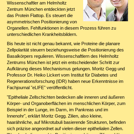
Wissenschaftler am Helmholtz
Zentrum München entdeckten jetzt
das Protein Flattop. Es steuert die
asymmetrischen Positionierung von
Organellen. Fehlfunktionen in diesem Prozess führen zu
unterschiedlichen Krankheitsbildern.
Bis heute ist nicht genau bekannt, wie Proteine die planare
Zellpolarität steuern beziehungsweise die Positionierung des
Basalkörpers regulieren. Wissenschaftlern des Helmholtz
Zentrums München ist jetzt ein entscheidender Schritt zur
Aufklärung dieses Mechanismus gelungen. Moritz Gegg und
Professor Dr. Heiko Lickert vom Institut für Diabetes und
Regenerationsforschung (IDR) haben neue Erkenntnisse im
Fachjournal "eLIFE" veröffentlicht.
"Epitheliale Zellschichten bedecken alle inneren und äußeren
Körper- und Organoberflächen im menschlichen Körper, zum
Beispiel in der Lunge, im Darm, im Pankreas und im
Innenohr", erklärt Moritz Gegg. Zilien, also kleine,
haarähnliche, auf Mikrotubuli basierende Strukturen, befinden
sich präzise angeordnet auf vielen dieser epithelialen Zellen.