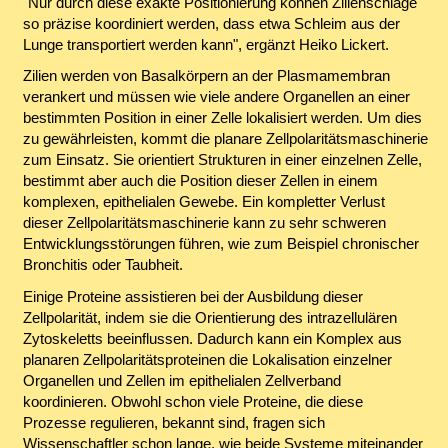
"Nur durch diese exakte Positionierung können Zilienschläge
so präzise koordiniert werden, dass etwa Schleim aus der
Lunge transportiert werden kann", ergänzt Heiko Lickert.
Zilien werden von Basalkörpern an der Plasmamembran
verankert und müssen wie viele andere Organellen an einer
bestimmten Position in einer Zelle lokalisiert werden. Um dies
zu gewährleisten, kommt die planare Zellpolaritätsmaschinerie
zum Einsatz. Sie orientiert Strukturen in einer einzelnen Zelle,
bestimmt aber auch die Position dieser Zellen in einem
komplexen, epithelialen Gewebe. Ein kompletter Verlust
dieser Zellpolaritätsmaschinerie kann zu sehr schweren
Entwicklungsstörungen führen, wie zum Beispiel chronischer
Bronchitis oder Taubheit.
Einige Proteine assistieren bei der Ausbildung dieser
Zellpolarität, indem sie die Orientierung des intrazellulären
Zytoskeletts beeinflussen. Dadurch kann ein Komplex aus
planaren Zellpolaritätsproteinen die Lokalisation einzelner
Organellen und Zellen im epithelialen Zellverband
koordinieren. Obwohl schon viele Proteine, die diese
Prozesse regulieren, bekannt sind, fragen sich
Wissenschaftler schon lange, wie beide Systeme miteinander