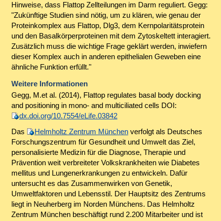
Hinweise, dass Flattop Zellteilungen im Darm reguliert. Gegg:
"Zukünftige Studien sind nötig, um zu klären, wie genau der
Proteinkomplex aus Flattop, Dlg3, dem Kernpolaritätsprotein
und den Basalkörperproteinen mit dem Zytoskeltett interagiert.
Zusätzlich muss die wichtige Frage geklärt werden, inwiefern
dieser Komplex auch in anderen epithelialen Geweben eine
ähnliche Funktion erfüllt."
Weitere Informationen
Gegg, M.et al. (2014), Flattop regulates basal body docking
and positioning in mono- and multiciliated cells DOI:
dx.doi.org/10.7554/eLife.03842
Das
Helmholtz Zentrum München
verfolgt als Deutsches
Forschungszentrum für Gesundheit und Umwelt das Ziel,
personalisierte Medizin für die Diagnose, Therapie und
Prävention weit verbreiteter Volkskrankheiten wie Diabetes
mellitus und Lungenerkrankungen zu entwickeln. Dafür
untersucht es das Zusammenwirken von Genetik,
Umweltfaktoren und Lebensstil. Der Hauptsitz des Zentrums
liegt in Neuherberg im Norden Münchens. Das Helmholtz
Zentrum München beschäftigt rund 2.200 Mitarbeiter und ist