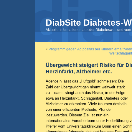
DiabSite Diabetes-W
Aktuelle Informationen aus der Diabeteswelt und vom 
«
Programm gegen Adipositas bei Kindern erhält vdek
Weltschlaganf
Übergewicht steigert Risiko für Di
Herzinfarkt, Alzheimer etc.
Adenosin lässt das „Hüftgold“ schmelzen: Die
Zahl der Übergewichtigen nimmt weltweit stark
zu – damit steigt auch das Risiko, in der Folge
etwa an Herzinfarkt, Schlaganfall, Diabetes oder
Alzheimer zu erkranken. Viele träumen deshalb
von einer effizienten Methode, Pfunde
loszuwerden. Diesem Ziel ist nun ein
internationales Forscherteam unter Federführung 
Pfeifer vom Universitätsklinikum Bonn einen Sch
körpereigene Adenosin aktiviert braunes Fett und „