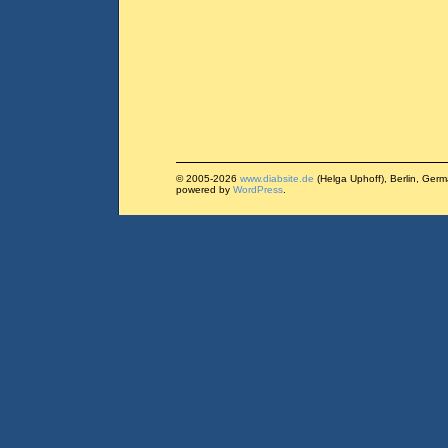
© 2005-2026
www.diabsite.de
(Helga Uphoff), Berlin, Ger
powered by
WordPress
.