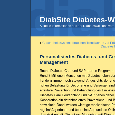
DiabSite Diabetes-W
Aktuelle Informationen aus der Diabeteswelt und vom 
«
Gesundheitssysteme brauchen Trendwende zur Prä
Diabetes 
Personalisiertes Diabetes- und G
Management
Roche Diabetes Care und SAP starten Programm z
Rund 7 Millionen Menschen mit Diabetes leben der
Tendenz immer noch steigend. Angesichts der en
hohen Belastung für Betroffene und Versorger sind
effektive Prävention und Behandlung des Diabetes
Diabetes Care Deutschland und SAP haben daher i
Kooperation ein datenbasiertes Präventions- un
entwickelt. Dabei werden wichtige medizinische P
regelmäßig erfasst und über eine App und ein Onli
dem Arzt geteilt. Ziel ist es, Menschen mit Diabete