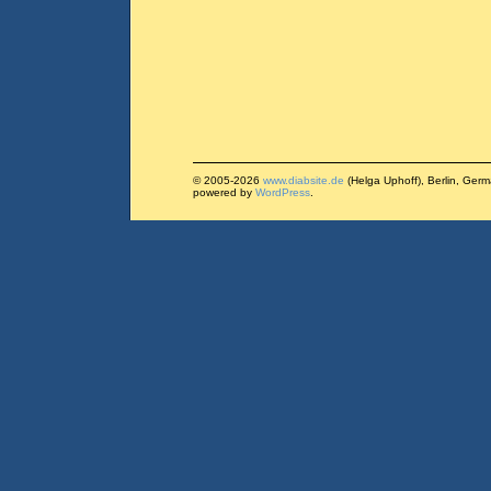
© 2005-2026
www.diabsite.de
(Helga Uphoff), Berlin, Ger
powered by
WordPress
.